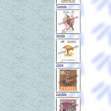
Tunisie
Venda
Zaïre
Zambie