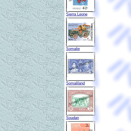
Sierra Leone
Somalie
Somaliland
Soudan