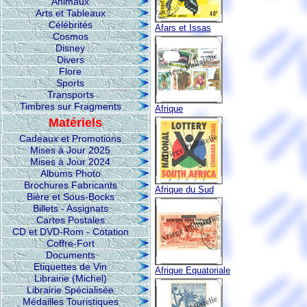
Animaux
Arts et Tableaux
Célébrités
Afars et Issas
Cosmos
Disney
Divers
Flore
Sports
Transports
Timbres sur Fragments
Afrique
Matériels
Cadeaux et Promotions
Mises à Jour 2025
Mises à Jour 2024
Albums Photo
Brochures Fabricants
Afrique du Sud
Bière et Sous-Bocks
Billets - Assignats
Cartes Postales
CD et DVD-Rom - Cotation
Coffre-Fort
Documents
Etiquettes de Vin
Afrique Equatoriale
Librairie (Michel)
Librairie Spécialisée
Médailles Touristiques