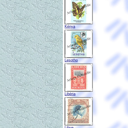
Kénya
Lesotho
Libéria
Libye