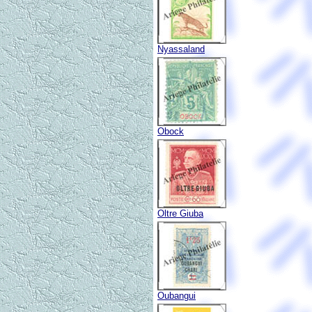
Nyassaland
Obock
Oltre Giuba
Oubangui