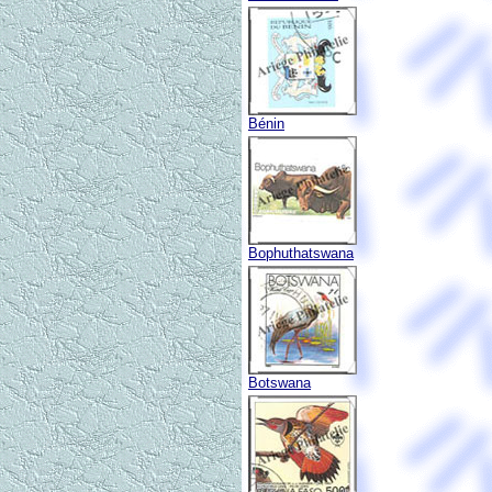
Bénin
Bophuthatswana
Botswana