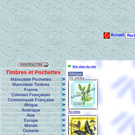
Voir plan du site
Timbres et Pochettes
Afrique
101 articles
Mancoliste Pochettes
Mancoliste Timbres
France
Colonies Françaises
Communauté Française
Afrique
Amérique
Açores
Asie
Europe
Monde
Océanie