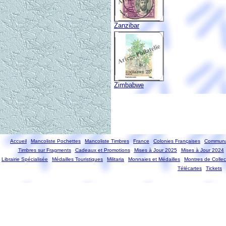
Zanzibar
Zimbabwe
Accueil
Mancoliste Pochettes
Mancoliste Timbres
France
Colonies Françaises
Communa
Timbres sur Fragments
Cadeaux et Promotions
Mises à Jour 2025
Mises à Jour 2024
Librairie Spécialisée
Médailles Touristiques
Militaria
Monnaies et Médailles
Montres de Collec
Télécartes
Tickets