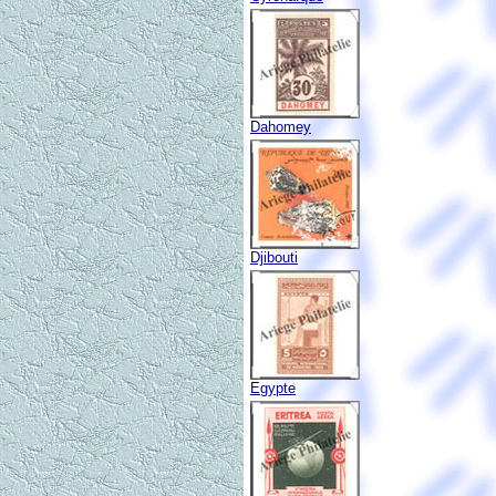
Dahomey
Djibouti
Egypte