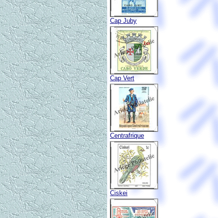
Cap Juby
Cap Vert
Centrafrique
Ciskei