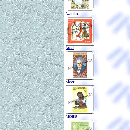
Namibie
Natal
Niger
Nigeria