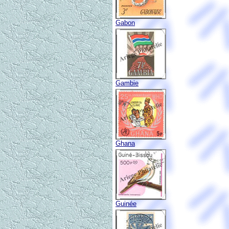
Gabon
Gambie
Ghana
Guinée