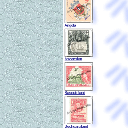
Angola
Ascension
Basoutoland
Bechuanaland