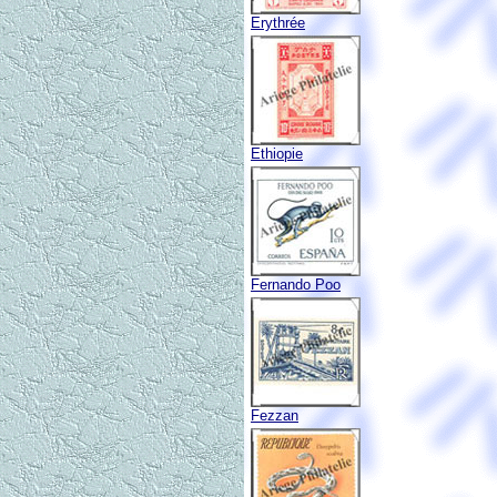
Erythrée
Ethiopie
Fernando Poo
Fezzan