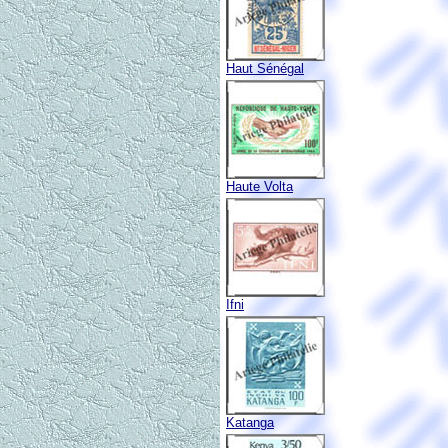
Haut Sénégal
Haute Volta
Ifni
Katanga