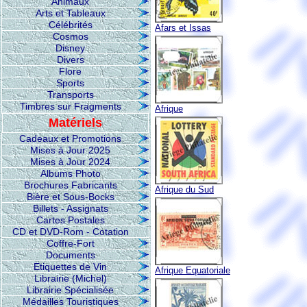
Animaux
Arts et Tableaux
Célébrités
Afars et Issas
Cosmos
Disney
Divers
Flore
Sports
Transports
Timbres sur Fragments
Afrique
Matériels
Cadeaux et Promotions
Mises à Jour 2025
Mises à Jour 2024
Albums Photo
Brochures Fabricants
Afrique du Sud
Bière et Sous-Bocks
Billets - Assignats
Cartes Postales
CD et DVD-Rom - Cotation
Coffre-Fort
Documents
Etiquettes de Vin
Afrique Equatoriale
Librairie (Michel)
Librairie Spécialisée
Médailles Touristiques