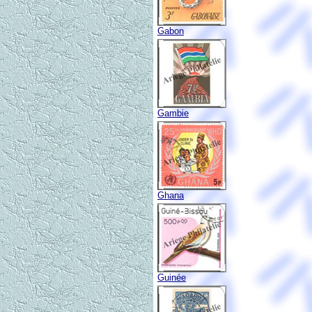
Gabon
Gambie
Ghana
Guinée