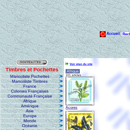
Voir plan du site
Timbres et Pochettes
Afrique
101 articles
Mancoliste Pochettes
Mancoliste Timbres
France
Colonies Françaises
Communauté Française
Afrique
Amérique
Açores
Asie
Europe
Monde
Océanie