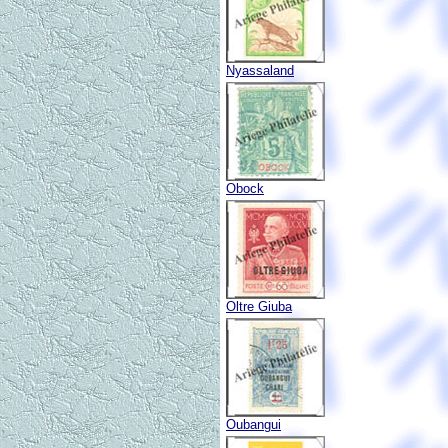
Nyassaland
Obock
Oltre Giuba
Oubangui