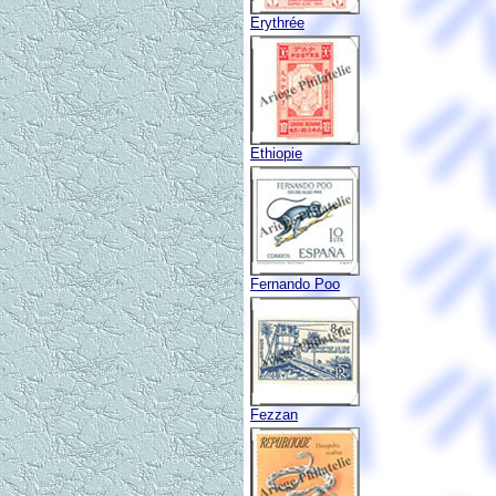
Erythrée
Ethiopie
Fernando Poo
Fezzan