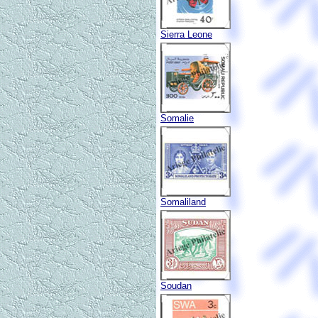
Sierra Leone
Somalie
Somaliland
Soudan