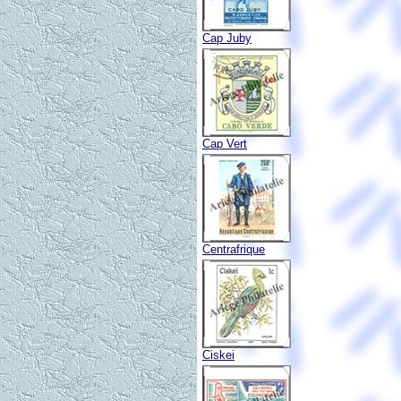
Cap Juby
Cap Vert
Centrafrique
Ciskei