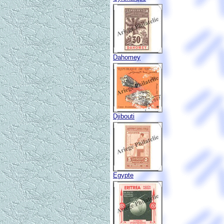
Dahomey
Djibouti
Egypte