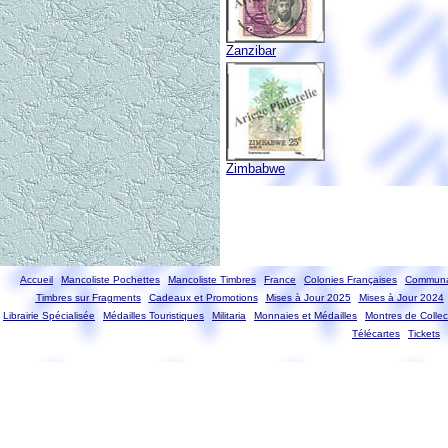
Zanzibar
Zimbabwe
Accueil
Mancoliste Pochettes
Mancoliste Timbres
France
Colonies Françaises
Communa
Timbres sur Fragments
Cadeaux et Promotions
Mises à Jour 2025
Mises à Jour 2024
Librairie Spécialisée
Médailles Touristiques
Militaria
Monnaies et Médailles
Montres de Collec
Télécartes
Tickets