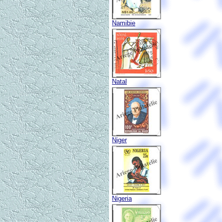
Namibie
Natal
Niger
Nigeria