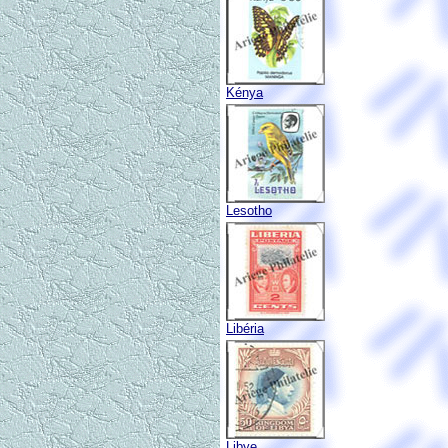
Kénya
Lesotho
Libéria
Libye