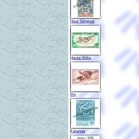
Haut Sénégal
Haute Volta
Ifni
Katanga