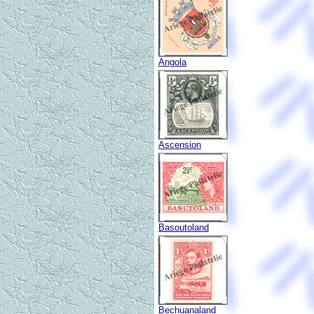
Angola
Ascension
Basoutoland
Bechuanaland