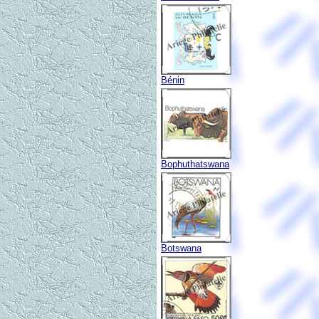
Bénin
Bophuthatswana
Botswana