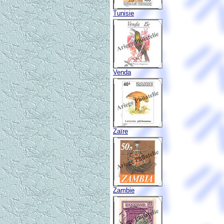
Tunisie
Venda
Zaïre
Zambie