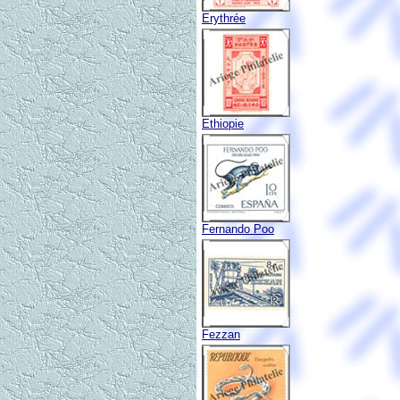
Erythrée
Ethiopie
Fernando Poo
Fezzan