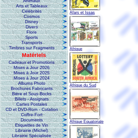
Animaux
Arts et Tableaux
Célébrités
Afars et Issas
Cosmos
Disney
Divers
Flore
Sports
Transports
Timbres sur Fragments
Afrique
Matériels
Cadeaux et Promotions
Mises a Jour 2026
Mises à Jour 2025
Mises à Jour 2024
Albums Photo
Afrique du Sud
Brochures Fabricants
Bière et Sous-Bocks
Billets - Assignats
Cartes Postales
CD et DVD-Rom - Cotation
Coffre-Fort
Documents
Afrique Equatoriale
Etiquettes de Vin
Librairie (Michel)
Librairie Spécialisée