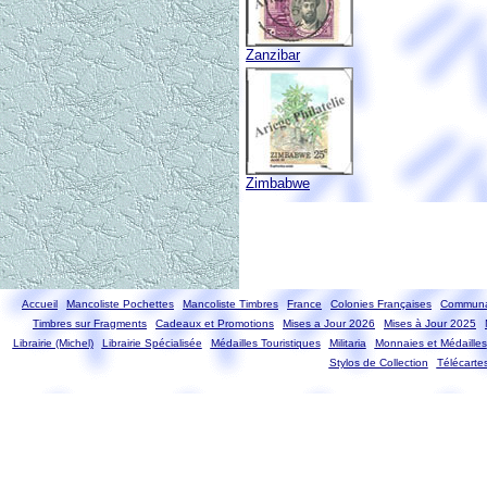
Zanzibar
Zimbabwe
Accueil
Mancoliste Pochettes
Mancoliste Timbres
France
Colonies Françaises
Communa
Timbres sur Fragments
Cadeaux et Promotions
Mises a Jour 2026
Mises à Jour 2025
Librairie (Michel)
Librairie Spécialisée
Médailles Touristiques
Militaria
Monnaies et Médailles
Stylos de Collection
Télécarte