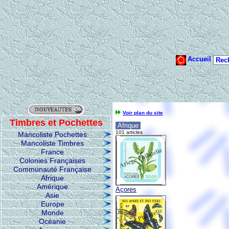
Voir plan du site
Timbres et Pochettes
Afrique
101 articles
Mancoliste Pochettes
Mancoliste Timbres
France
Colonies Françaises
Communauté Française
Afrique
Amérique
Açores
Asie
Europe
Monde
Océanie