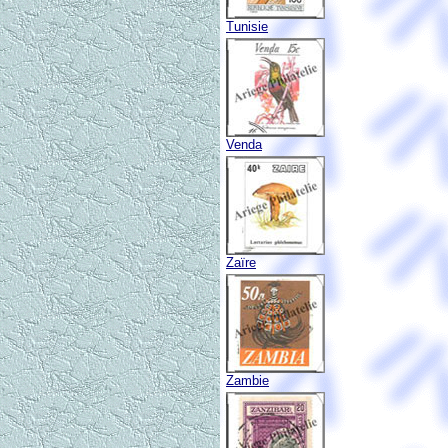
Tunisie
Venda
Zaïre
Zambie