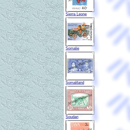
Sierra Leone
Somalie
Somaliland
Soudan