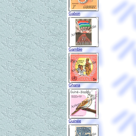
Gabon
Gambie
Ghana
Guinée