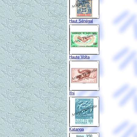
Haut Sénégal
Haute Volta
Ifni
Katanga