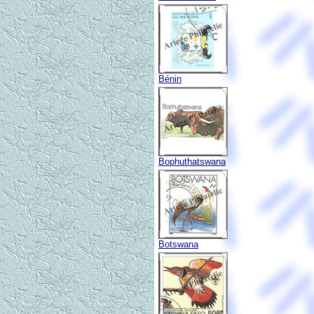
Bénin
Bophuthatswana
Botswana