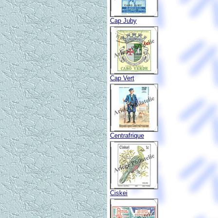
Cap Juby
Cap Vert
Centrafrique
Ciskei