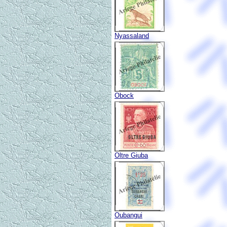
Nyassaland
Obock
Oltre Giuba
Oubangui