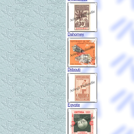
Dahomey
Djibouti
Egypte