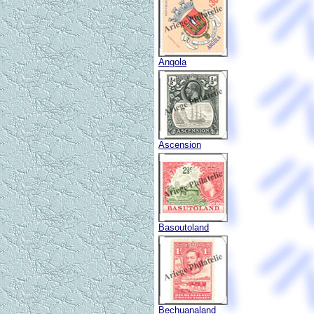
Angola
Ascension
Basoutoland
Bechuanaland