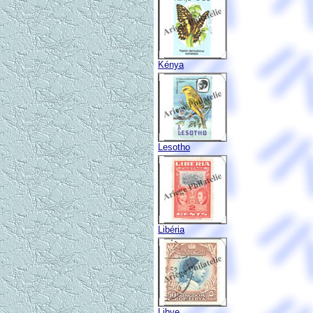
Kénya
Lesotho
Libéria
Libye