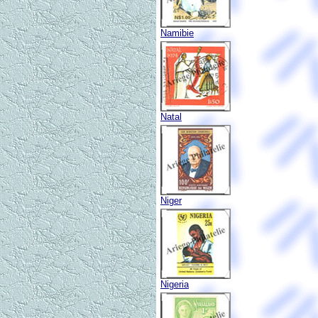
Namibie
Natal
Niger
Nigeria