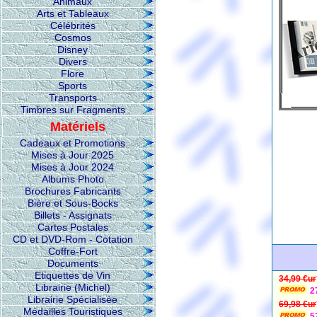
Animaux
Arts et Tableaux
Célébrités
Cosmos
Disney
Divers
Flore
Sports
Transports
Timbres sur Fragments
Matériels
Cadeaux et Promotions
Mises à Jour 2025
Mises à Jour 2024
Albums Photo
Brochures Fabricants
Bière et Sous-Bocks
Billets - Assignats
Cartes Postales
CD et DVD-Rom - Cotation
Coffre-Fort
Documents
Etiquettes de Vin
34,99 €ur
Librairie (Michel)
2
Librairie Spécialisée
69,98 €ur
Médailles Touristiques
5