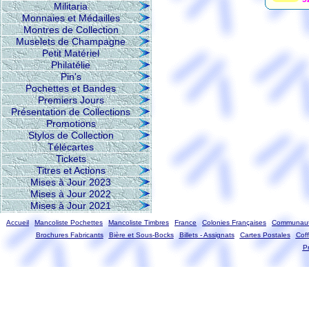
Militaria
Monnaies et Médailles
Montres de Collection
Muselets de Champagne
Petit Matériel
Philatélie
Pin's
Pochettes et Bandes
Premiers Jours
Présentation de Collections
Promotions
Stylos de Collection
Télécartes
Tickets
Titres et Actions
Mises à Jour 2023
Mises à Jour 2022
Mises à Jour 2021
Accueil
Mancoliste Pochettes
Mancoliste Timbres
France
Colonies Françaises
Communaut
Brochures Fabricants
Bière et Sous-Bocks
Billets - Assignats
Cartes Postales
Coff
Pr