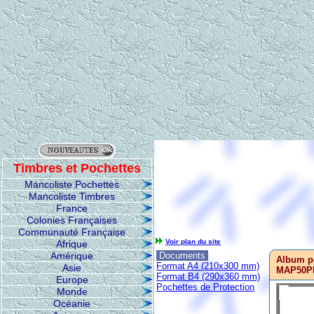
Timbres et Pochettes
Mancoliste Pochettes
Mancoliste Timbres
France
Colonies Françaises
Communauté Française
Voir plan du site
Afrique
Amérique
Documents
Album p
Format A4 (210x300 mm)
Asie
MAP50P
Format B4 (290x360 mm)
Europe
Pochettes de Protection
Monde
Océanie