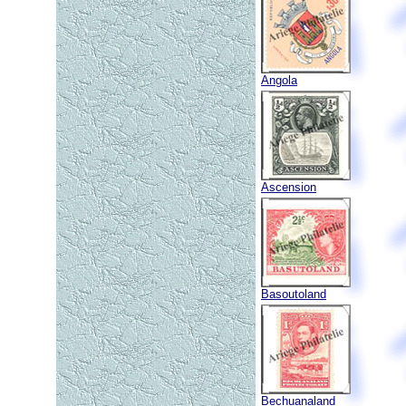
Angola
Ascension
Basoutoland
Bechuanaland