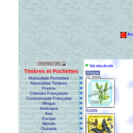
Voir plan du site
Timbres et Pochettes
Afrique
101 articles
Mancoliste Pochettes
Mancoliste Timbres
France
Colonies Françaises
Communauté Française
Afrique
Amérique
Açores
Asie
Europe
Monde
Océanie