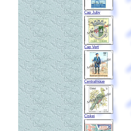
Cap Juby
Cap Vert
Centrafrique
Ciskei