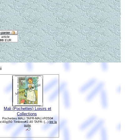
i
Mali (Pochettes) Loisirs et
Collections
Pochettes MALI TAFR-MALI-P050#
w:40g)50 Timbres#2,40 TAFR- (...)
lire la
suite