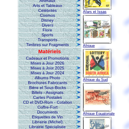
Animaux
Arts et Tableaux
Célébrités
Afars et Issas
Cosmos
Disney
Divers
Flore
Sports
Transports
Timbres sur Fragments
Afrique
Matériels
Cadeaux et Promotions
Mises a Jour 2026
Mises à Jour 2025
Mises à Jour 2024
Albums Photo
Afrique du Sud
Brochures Fabricants
Bière et Sous-Bocks
Billets - Assignats
Cartes Postales
CD et DVD-Rom - Cotation
Coffre-Fort
Documents
Afrique Equatoriale
Etiquettes de Vin
Librairie (Michel)
Librairie Spécialisée