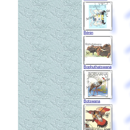
Bénin
Bophuthatswana
Botswana