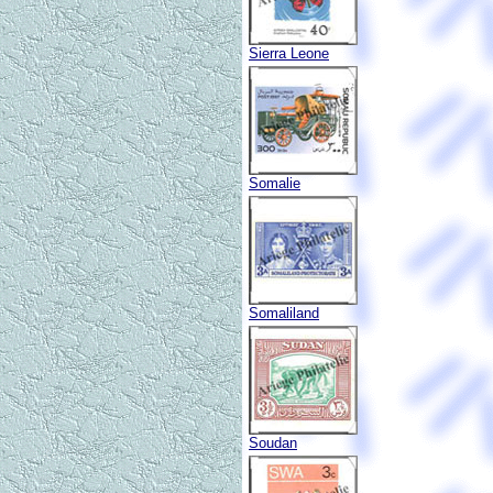
Sierra Leone
Somalie
Somaliland
Soudan