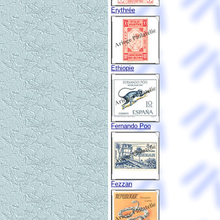
Erythrée
Ethiopie
Fernando Poo
Fezzan