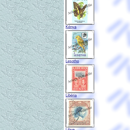
Kénya
Lesotho
Libéria
Libye