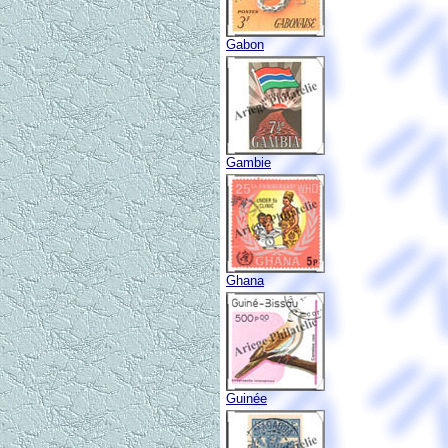
Gabon
Gambie
Ghana
Guinée