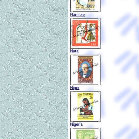
Namibie
Natal
Niger
Nigeria