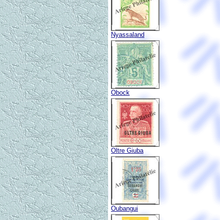
Nyassaland
Obock
Oltre Giuba
Oubangui