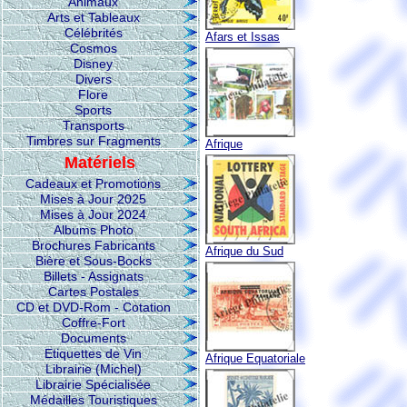
Animaux
Arts et Tableaux
Célébrités
Afars et Issas
Cosmos
Disney
Divers
Flore
Sports
Transports
Timbres sur Fragments
Afrique
Matériels
Cadeaux et Promotions
Mises à Jour 2025
Mises à Jour 2024
Albums Photo
Brochures Fabricants
Afrique du Sud
Bière et Sous-Bocks
Billets - Assignats
Cartes Postales
CD et DVD-Rom - Cotation
Coffre-Fort
Documents
Etiquettes de Vin
Afrique Equatoriale
Librairie (Michel)
Librairie Spécialisée
Médailles Touristiques