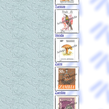
Tunisie
Venda
Zaïre
Zambie