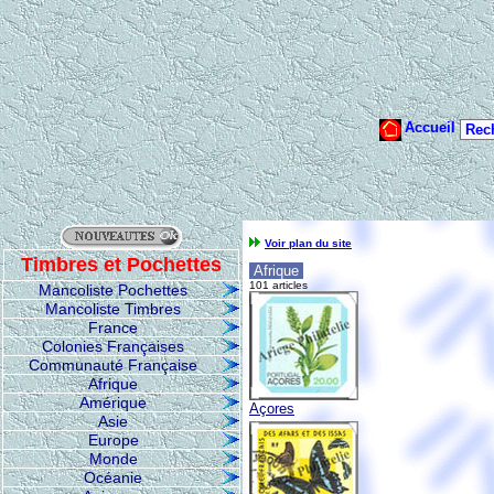
Voir plan du site
Timbres et Pochettes
Afrique
101 articles
Mancoliste Pochettes
Mancoliste Timbres
France
Colonies Françaises
Communauté Française
Afrique
Amérique
Açores
Asie
Europe
Monde
Océanie