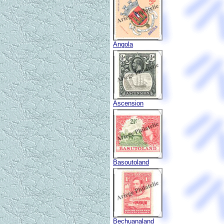
Angola
Ascension
Basoutoland
Bechuanaland