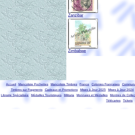
Zanzibar
Zimbabwe
Accueil
Mancoliste Pochettes
Mancoliste Timbres
France
Colonies Françaises
Communa
Timbres sur Fragments
Cadeaux et Promotions
Mises à Jour 2025
Mises à Jour 2024
Librairie Spécialisée
Médailles Touristiques
Militaria
Monnaies et Médailles
Montres de Collec
Télécartes
Tickets