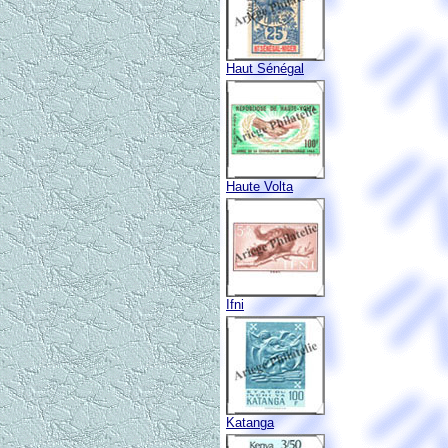
Haut Sénégal
Haute Volta
Ifni
Katanga