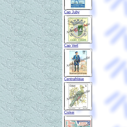
Cap Juby
Cap Vert
Centrafrique
Ciskei