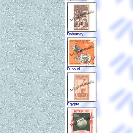
Dahomey
Djibouti
Egypte