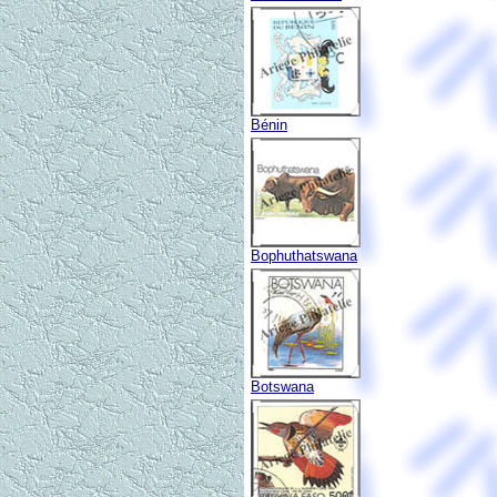
Bénin
Bophuthatswana
Botswana