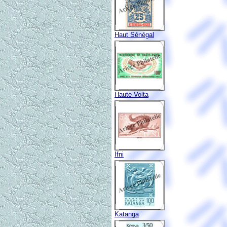
Haut Sénégal
Haute Volta
Ifni
Katanga