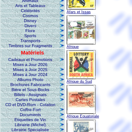
Animaux
Arts et Tableaux
Célébrités
Afars et Issas
Cosmos
Disney
Divers
Flore
Sports
Transports
Timbres sur Fragments
Afrique
Matériels
Cadeaux et Promotions
Mises a Jour 2026
Mises à Jour 2025
Mises à Jour 2024
Albums Photo
Afrique du Sud
Brochures Fabricants
Bière et Sous-Bocks
Billets - Assignats
Cartes Postales
CD et DVD-Rom - Cotation
Coffre-Fort
Documents
Afrique Equatoriale
Etiquettes de Vin
Librairie (Michel)
Librairie Spécialisée