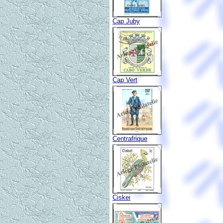
Cap Juby
Cap Vert
Centrafrique
Ciskei