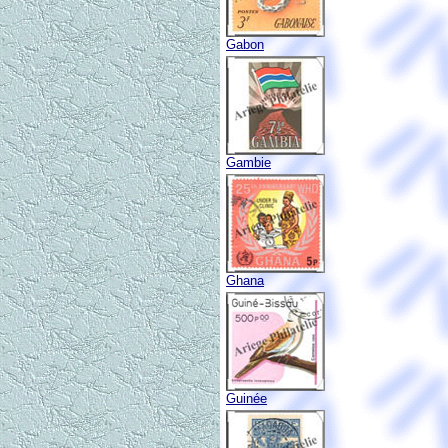
Gabon
Gambie
Ghana
Guinée