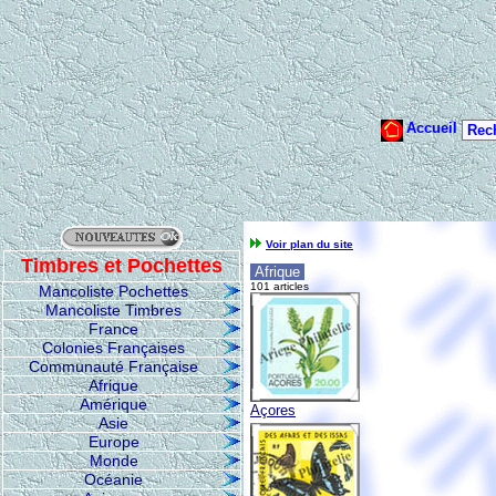
Voir plan du site
Timbres et Pochettes
Afrique
101 articles
Mancoliste Pochettes
Mancoliste Timbres
France
Colonies Françaises
Communauté Française
Afrique
Amérique
Açores
Asie
Europe
Monde
Océanie