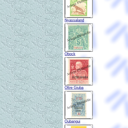
Nyassaland
Obock
Oltre Giuba
Oubangui