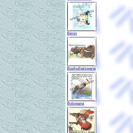
Bénin
Bophuthatswana
Botswana