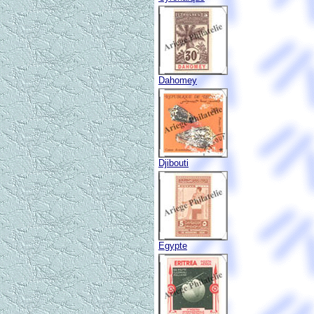
Dahomey
Djibouti
Egypte