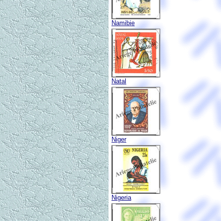
Namibie
Natal
Niger
Nigeria