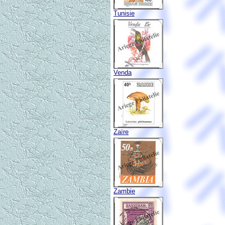
Tunisie
Venda
Zaïre
Zambie