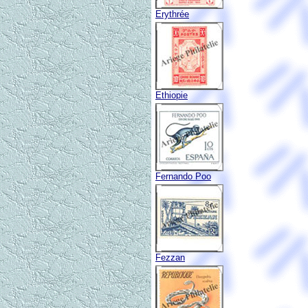
Erythrée
Ethiopie
Fernando Poo
Fezzan