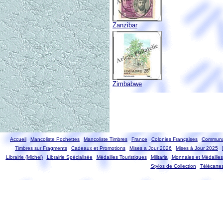
Zanzibar
Zimbabwe
Accueil
Mancoliste Pochettes
Mancoliste Timbres
France
Colonies Françaises
Communa
Timbres sur Fragments
Cadeaux et Promotions
Mises a Jour 2026
Mises à Jour 2025
Librairie (Michel)
Librairie Spécialisée
Médailles Touristiques
Militaria
Monnaies et Médailles
Stylos de Collection
Télécarte