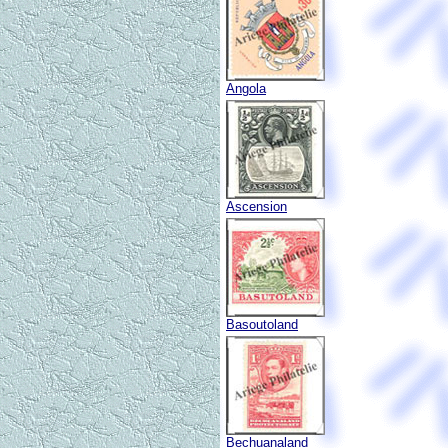
Angola
Ascension
Basoutoland
Bechuanaland