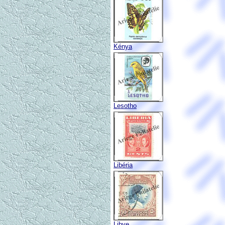
Kénya
Lesotho
Libéria
Libye