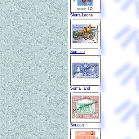
Sierra Leone
Somalie
Somaliland
Soudan