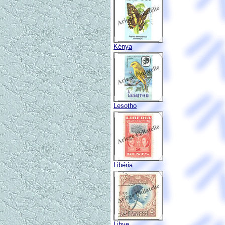
Kénya
Lesotho
Libéria
Libye