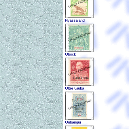
Nyassaland
Obock
Oltre Giuba
Oubangui