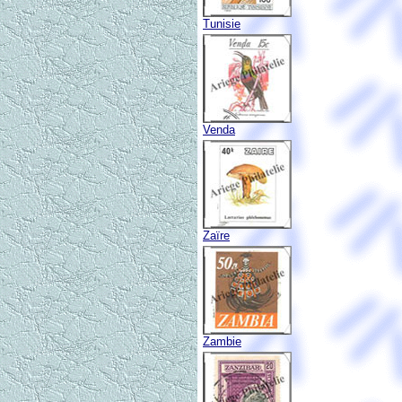
Tunisie
Venda
Zaïre
Zambie