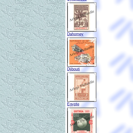
Dahomey
Djibouti
Egypte