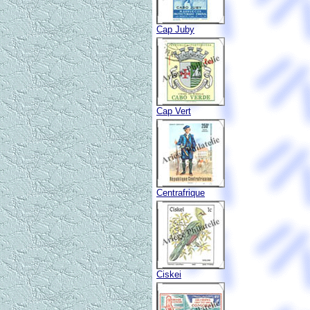
Cap Juby
Cap Vert
Centrafrique
Ciskei