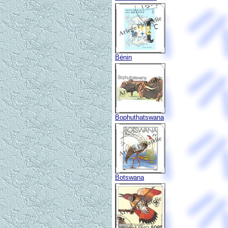
Bénin
Bophuthatswana
Botswana