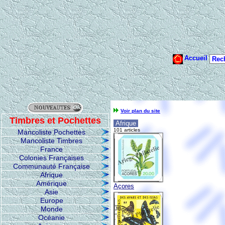
Voir plan du site
Timbres et Pochettes
Afrique
101 articles
Mancoliste Pochettes
Mancoliste Timbres
France
Colonies Françaises
Communauté Française
Afrique
Amérique
Açores
Asie
Europe
Monde
Océanie