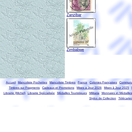
Zanzibar
Zimbabwe
Accueil
Mancoliste Pochettes
Mancoliste Timbres
France
Colonies Françaises
Communa
Timbres sur Fragments
Cadeaux et Promotions
Mises a Jour 2026
Mises à Jour 2025
Librairie (Michel)
Librairie Spécialisée
Médailles Touristiques
Militaria
Monnaies et Médailles
Stylos de Collection
Télécarte