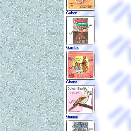
Gabon
Gambie
Ghana
Guinée