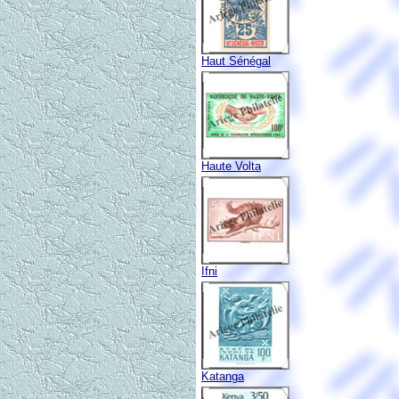
Haut Sénégal
Haute Volta
Ifni
Katanga