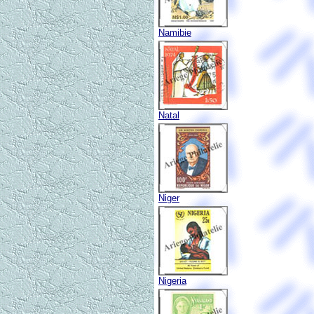
Namibie
Natal
Niger
Nigeria