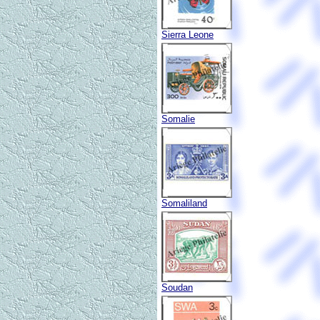
Sierra Leone
Somalie
Somaliland
Soudan