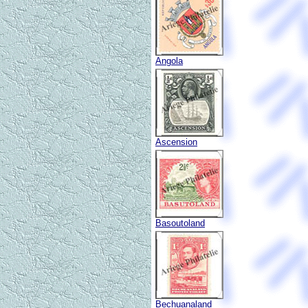
Angola
Ascension
Basoutoland
Bechuanaland