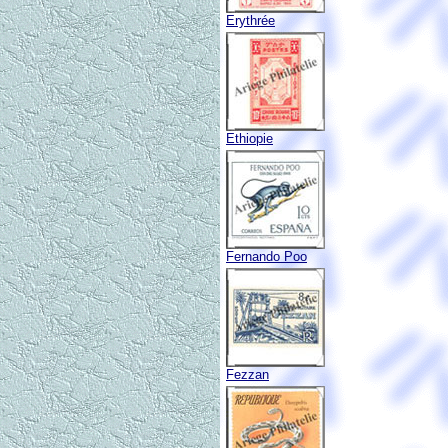
Erythrée
Ethiopie
Fernando Poo
Fezzan