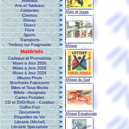
Animaux
Arts et Tableaux
Célébrités
Afars et Issas
Cosmos
Disney
Divers
Flore
Sports
Transports
Timbres sur Fragments
Afrique
Matériels
Cadeaux et Promotions
Mises a Jour 2026
Mises à Jour 2025
Mises à Jour 2024
Albums Photo
Afrique du Sud
Brochures Fabricants
Bière et Sous-Bocks
Billets - Assignats
Cartes Postales
CD et DVD-Rom - Cotation
Coffre-Fort
Documents
Afrique Equatoriale
Etiquettes de Vin
Librairie (Michel)
Librairie Spécialisée