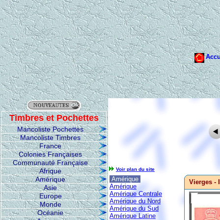
Timbres et Pochettes
Mancoliste Pochettes
Mancoliste Timbres
France
Colonies Françaises
Communauté Française
Voir plan du site
Afrique
Amérique
Amérique
Vierges - 
Amérique
Asie
Amérique Centrale
Europe
Amérique du Nord
Monde
Amérique du Sud
Océanie
Amérique Latine