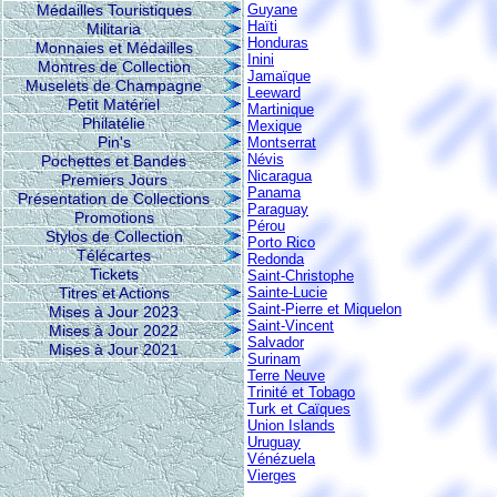
Médailles Touristiques
Guyane
Haïti
Militaria
Honduras
Monnaies et Médailles
Inini
Montres de Collection
Jamaïque
Muselets de Champagne
Leeward
Petit Matériel
Martinique
Philatélie
Mexique
Pin's
Montserrat
Névis
Pochettes et Bandes
Nicaragua
Premiers Jours
Panama
Présentation de Collections
Paraguay
Promotions
Pérou
Stylos de Collection
Porto Rico
Télécartes
Redonda
Tickets
Saint-Christophe
Titres et Actions
Sainte-Lucie
Saint-Pierre et Miquelon
Mises à Jour 2023
Saint-Vincent
Mises à Jour 2022
Salvador
Mises à Jour 2021
Surinam
Terre Neuve
Trinité et Tobago
Turk et Caïques
Union Islands
Uruguay
Vénézuela
Vierges