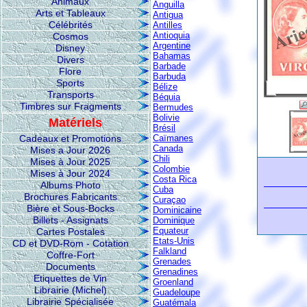
Animaux
Anguilla
Arts et Tableaux
Antigua
Célébrités
Antilles
Antioquia
Cosmos
Argentine
Disney
Bahamas
Divers
Barbade
Flore
Barbuda
Sports
Bélize
Transports
Béquia
Timbres sur Fragments
Bermudes
Bolivie
Matériels
Brésil
Cadeaux et Promotions
Caïmanes
Canada
Mises a Jour 2026
Chili
Mises à Jour 2025
Colombie
Mises à Jour 2024
Costa Rica
Albums Photo
Cuba
Brochures Fabricants
Curaçao
Bière et Sous-Bocks
Dominicaine
Billets - Assignats
Dominique
Equateur
Cartes Postales
Etats-Unis
CD et DVD-Rom - Cotation
Falkland
Coffre-Fort
Grenades
Documents
Grenadines
Etiquettes de Vin
Groenland
Librairie (Michel)
Guadeloupe
Librairie Spécialisée
Guatémala