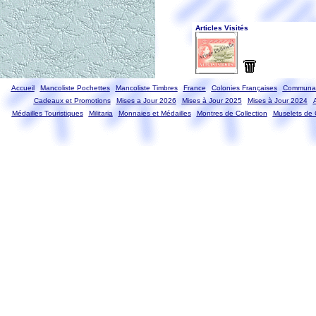
Accueil
Mancoliste Pochettes
Mancoliste Timbres
France
Colonies Françaises
Communau
Cadeaux et Promotions
Mises a Jour 2026
Mises à Jour 2025
Mises à Jour 2024
Médailles Touristiques
Militaria
Monnaies et Médailles
Montres de Collection
Muselets de