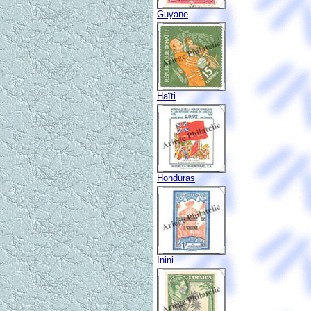
Guyane
Haïti
Honduras
Inini