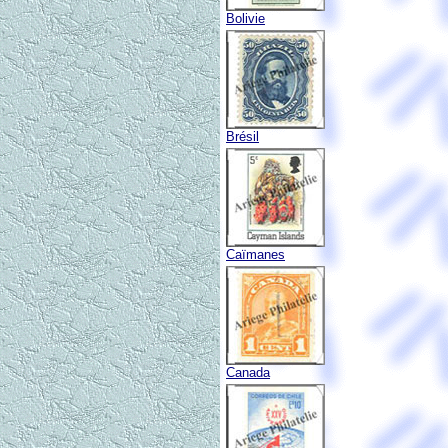
Bolivie
Brésil
Caïmanes
Canada