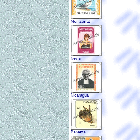
Montserrat
Névis
Nicaragua
Panama