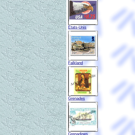
Etats-Unis
Falkland
Grenades
Grenadines