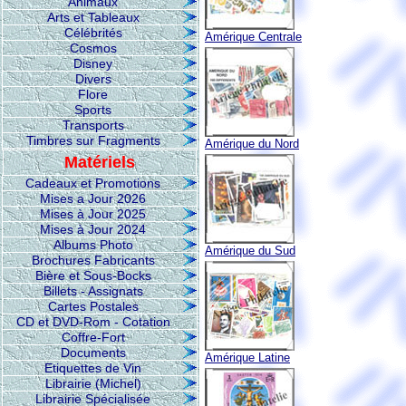
Animaux
Arts et Tableaux
Célébrités
Amérique Centrale
Cosmos
Disney
Divers
Flore
Sports
Transports
Timbres sur Fragments
Amérique du Nord
Matériels
Cadeaux et Promotions
Mises a Jour 2026
Mises à Jour 2025
Mises à Jour 2024
Albums Photo
Amérique du Sud
Brochures Fabricants
Bière et Sous-Bocks
Billets - Assignats
Cartes Postales
CD et DVD-Rom - Cotation
Coffre-Fort
Documents
Amérique Latine
Etiquettes de Vin
Librairie (Michel)
Librairie Spécialisée