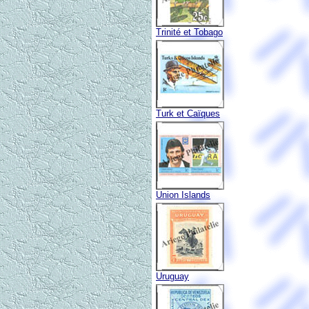
Trinité et Tobago
Turk et Caïques
Union Islands
Uruguay