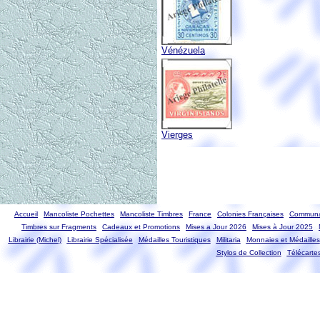
Vénézuela
Vierges
Accueil
Mancoliste Pochettes
Mancoliste Timbres
France
Colonies Françaises
Communa
Timbres sur Fragments
Cadeaux et Promotions
Mises a Jour 2026
Mises à Jour 2025
Librairie (Michel)
Librairie Spécialisée
Médailles Touristiques
Militaria
Monnaies et Médailles
Stylos de Collection
Télécarte