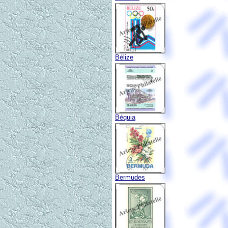
Bélize
Béquia
Bermudes