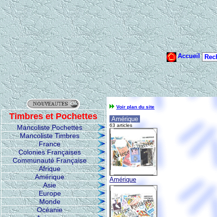
Voir plan du site
Timbres et Pochettes
Amérique
63 articles
Mancoliste Pochettes
Mancoliste Timbres
France
Colonies Françaises
Communauté Française
Afrique
Amérique
Amérique
Asie
Europe
Monde
Océanie