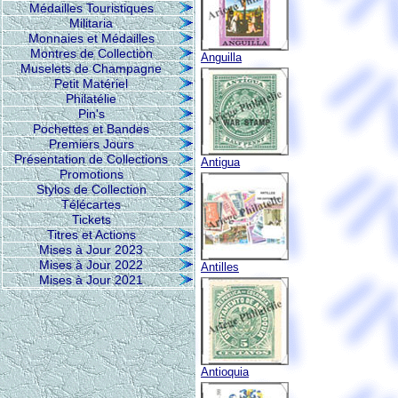
Médailles Touristiques
Militaria
Monnaies et Médailles
Montres de Collection
Anguilla
Muselets de Champagne
Petit Matériel
Philatélie
Pin's
Pochettes et Bandes
Premiers Jours
Présentation de Collections
Antigua
Promotions
Stylos de Collection
Télécartes
Tickets
Titres et Actions
Mises à Jour 2023
Mises à Jour 2022
Antilles
Mises à Jour 2021
Antioquia