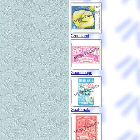
Groenland
Guadeloupe
Guatémala