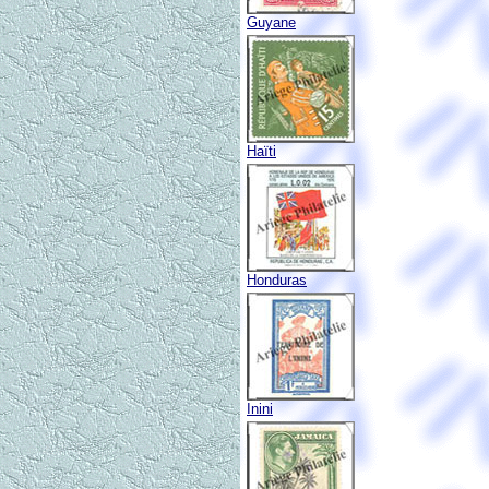
Guyane
Haïti
Honduras
Inini