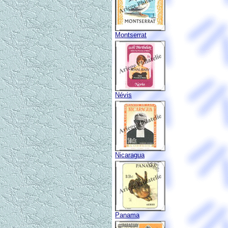
Montserrat
Névis
Nicaragua
Panama