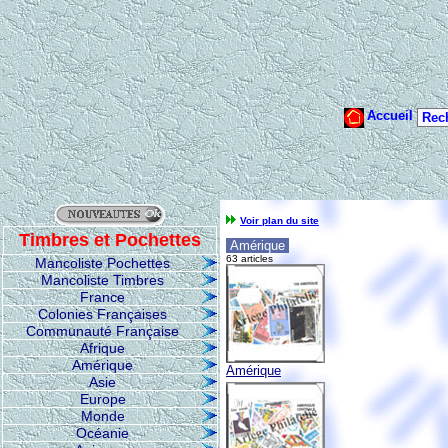
Voir plan du site
Timbres et Pochettes
Amérique
63 articles
Mancoliste Pochettes
Mancoliste Timbres
France
Colonies Françaises
Communauté Française
Afrique
Amérique
Amérique
Asie
Europe
Monde
Océanie