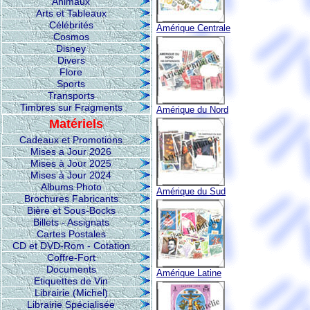
Animaux
Arts et Tableaux
Célébrités
Amérique Centrale
Cosmos
Disney
Divers
Flore
Sports
Transports
Timbres sur Fragments
Amérique du Nord
Matériels
Cadeaux et Promotions
Mises a Jour 2026
Mises à Jour 2025
Mises à Jour 2024
Albums Photo
Amérique du Sud
Brochures Fabricants
Bière et Sous-Bocks
Billets - Assignats
Cartes Postales
CD et DVD-Rom - Cotation
Coffre-Fort
Documents
Amérique Latine
Etiquettes de Vin
Librairie (Michel)
Librairie Spécialisée