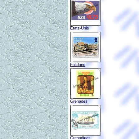
Etats-Unis
Falkland
Grenades
Grenadines