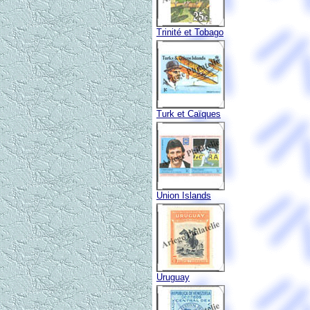
Trinité et Tobago
Turk et Caïques
Union Islands
Uruguay