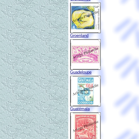
Groenland
Guadeloupe
Guatémala