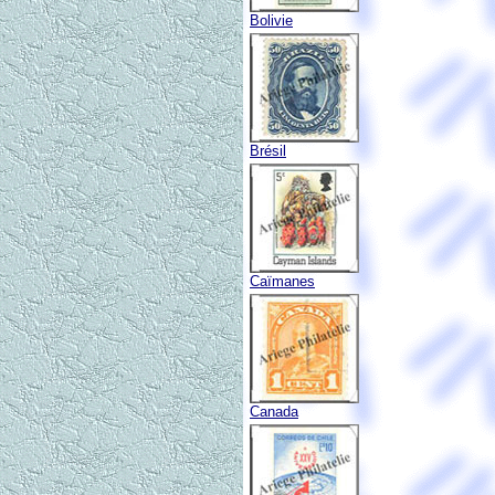
Bolivie
Brésil
Caïmanes
Canada