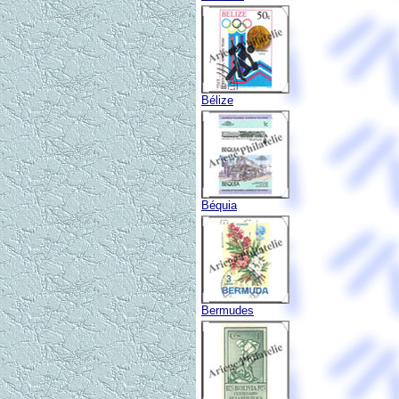
Bélize
Béquia
Bermudes