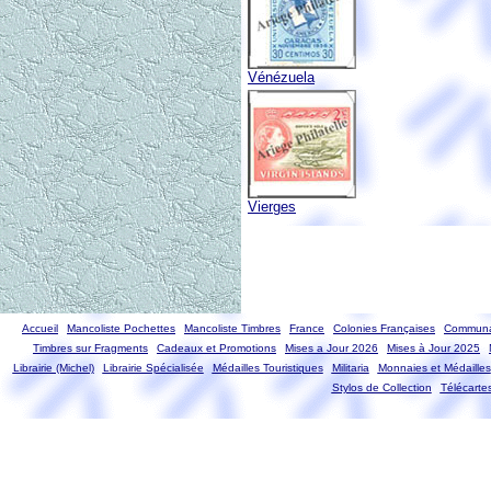
Vénézuela
Vierges
Accueil
Mancoliste Pochettes
Mancoliste Timbres
France
Colonies Françaises
Communa
Timbres sur Fragments
Cadeaux et Promotions
Mises a Jour 2026
Mises à Jour 2025
Librairie (Michel)
Librairie Spécialisée
Médailles Touristiques
Militaria
Monnaies et Médailles
Stylos de Collection
Télécarte