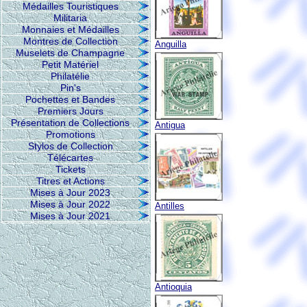
Médailles Touristiques
Militaria
Monnaies et Médailles
Montres de Collection
Anguilla
Muselets de Champagne
Petit Matériel
Philatélie
Pin's
Pochettes et Bandes
Premiers Jours
Présentation de Collections
Antigua
Promotions
Stylos de Collection
Télécartes
Tickets
Titres et Actions
Mises à Jour 2023
Mises à Jour 2022
Antilles
Mises à Jour 2021
Antioquia