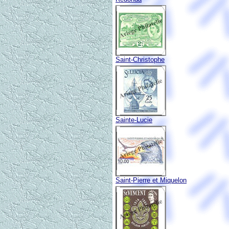
Saint-Christophe
Sainte-Lucie
Saint-Pierre et Miquelon