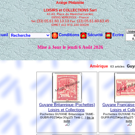
Amérique
Guy
63 articles
Guyane Britannique (Pochettes)
Guyane Française 
Loisirs et Collections
Loisirs et Col
Pochettes GUYANE Britannique TAME-
Pochettes GUYANE Fr
GUBR-P025#(w:30g)25 Timb (...)
lire la
GUFR-P025#(w:40g)25 Ti
suite
suite