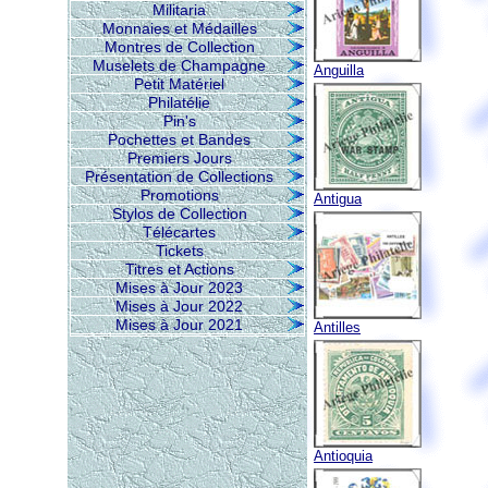
Militaria
Monnaies et Médailles
Montres de Collection
Muselets de Champagne
Anguilla
Petit Matériel
Philatélie
Pin's
Pochettes et Bandes
Premiers Jours
Présentation de Collections
Promotions
Antigua
Stylos de Collection
Télécartes
Tickets
Titres et Actions
Mises à Jour 2023
Mises à Jour 2022
Mises à Jour 2021
Antilles
Antioquia