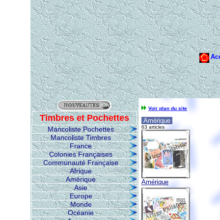
Voir plan du site
Timbres et Pochettes
Amérique
63 articles
Mancoliste Pochettes
Mancoliste Timbres
France
Colonies Françaises
Communauté Française
Afrique
Amérique
Amérique
Asie
Europe
Monde
Océanie