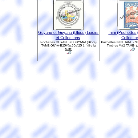
Guyane et Guyana (Blocs) Loisirs
Inini (Pochettes)
et Collections
Collectio
Pochettes GUYANE et GUYANA (Blocs)
Pochettes ININI TAME-IN
TAME-GUYA-B25#(w:60g)25 (...)
lire la
Timbres **#2 TAME- (.
suite