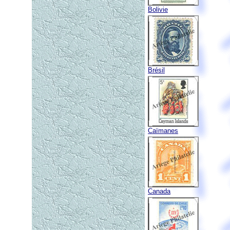
Bolivie
Brésil
Caïmanes
Canada