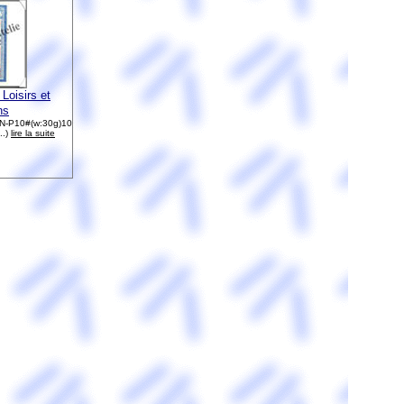
 Loisirs et
ns
IN-P10#(w:30g)10
..)
lire la suite