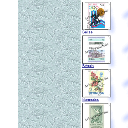
Bélize
Béquia
Bermudes