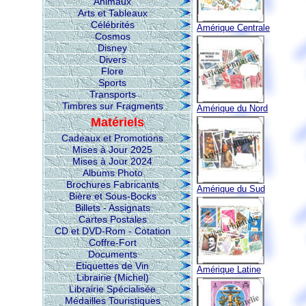
Animaux
Arts et Tableaux
Célébrités
Amérique Centrale
Cosmos
Disney
Divers
Flore
Sports
Transports
Timbres sur Fragments
Amérique du Nord
Matériels
Cadeaux et Promotions
Mises à Jour 2025
Mises à Jour 2024
Albums Photo
Brochures Fabricants
Amérique du Sud
Bière et Sous-Bocks
Billets - Assignats
Cartes Postales
CD et DVD-Rom - Cotation
Coffre-Fort
Documents
Etiquettes de Vin
Amérique Latine
Librairie (Michel)
Librairie Spécialisée
Médailles Touristiques