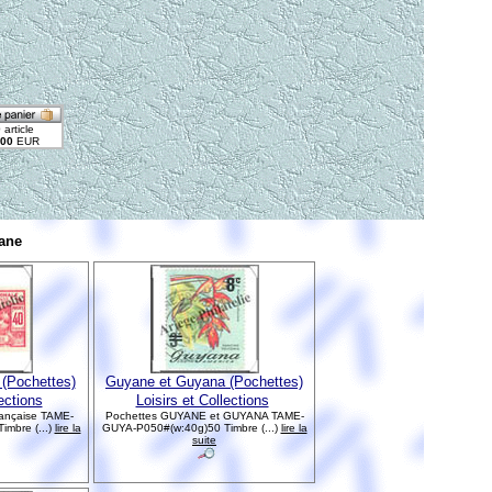
ane
(Pochettes)
Guyane et Guyana (Pochettes)
lections
Loisirs et Collections
ançaise TAME-
Pochettes GUYANE et GUYANA TAME-
mbre (...)
lire la
GUYA-P050#(w:40g)50 Timbre (...)
lire la
suite