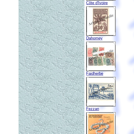
Côte d'Ivoire
Dahomey
Faidherbe
Fezzan