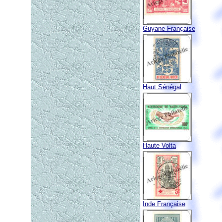
Guyane Française
Haut Sénégal
Haute Volta
Inde Française