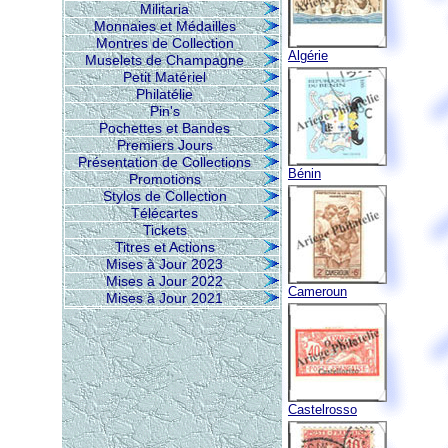
Militaria
Monnaies et Médailles
Montres de Collection
Algérie
Muselets de Champagne
Petit Matériel
Philatélie
Pin's
Pochettes et Bandes
Premiers Jours
Présentation de Collections
Bénin
Promotions
Stylos de Collection
Télécartes
Tickets
Titres et Actions
Mises à Jour 2023
Mises à Jour 2022
Cameroun
Mises à Jour 2021
Castelrosso