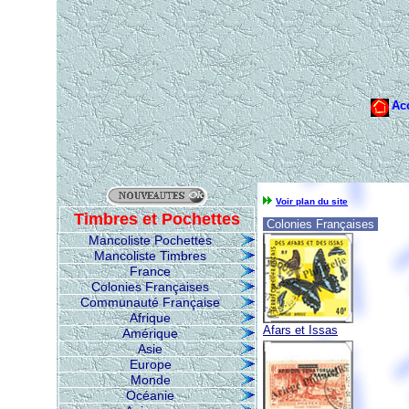
Voir plan du site
Timbres et Pochettes
Colonies Françaises
Mancoliste Pochettes
Mancoliste Timbres
France
Colonies Françaises
Communauté Française
Afrique
Afars et Issas
Amérique
Asie
Europe
Monde
Océanie