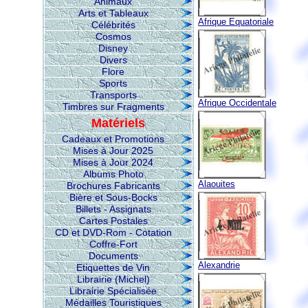
Animaux
Arts et Tableaux
Afrique Equatoriale
Célébrités
Cosmos
Disney
Divers
Flore
Sports
Transports
Afrique Occidentale
Timbres sur Fragments
Matériels
Cadeaux et Promotions
Mises à Jour 2025
Mises à Jour 2024
Albums Photo
Alaouites
Brochures Fabricants
Bière et Sous-Bocks
Billets - Assignats
Cartes Postales
CD et DVD-Rom - Cotation
Coffre-Fort
Documents
Alexandrie
Etiquettes de Vin
Librairie (Michel)
Librairie Spécialisée
Médailles Touristiques