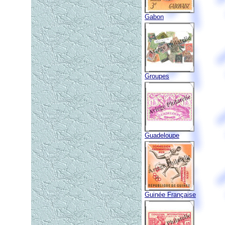
Gabon
Groupes
Guadeloupe
Guinée Française