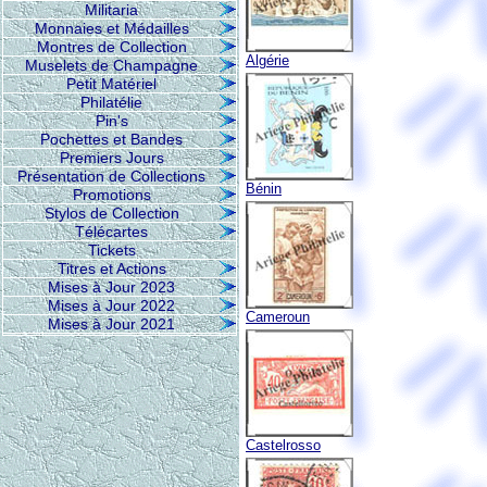
Militaria
Monnaies et Médailles
Montres de Collection
Algérie
Muselets de Champagne
Petit Matériel
Philatélie
Pin's
Pochettes et Bandes
Premiers Jours
Présentation de Collections
Bénin
Promotions
Stylos de Collection
Télécartes
Tickets
Titres et Actions
Mises à Jour 2023
Mises à Jour 2022
Cameroun
Mises à Jour 2021
Castelrosso