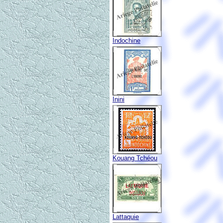
Indochine
Inini
Kouang Tchéou
Lattaquie