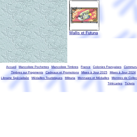
Wallis et Futuna
Accueil
Mancoliste Pochettes
Mancoliste Timbres
France
Colonies Françaises
Communa
Timbres sur Fragments
Cadeaux et Promotions
Mises à Jour 2025
Mises à Jour 2024
Librairie Spécialisée
Médailles Touristiques
Militaria
Monnaies et Médailles
Montres de Collec
Télécartes
Tickets