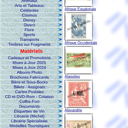
Animaux
Arts et Tableaux
Afrique Equatoriale
Célébrités
Cosmos
Disney
Divers
Flore
Sports
Transports
Afrique Occidentale
Timbres sur Fragments
Matériels
Cadeaux et Promotions
Mises à Jour 2025
Mises à Jour 2024
Albums Photo
Alaouites
Brochures Fabricants
Bière et Sous-Bocks
Billets - Assignats
Cartes Postales
CD et DVD-Rom - Cotation
Coffre-Fort
Documents
Alexandrie
Etiquettes de Vin
Librairie (Michel)
Librairie Spécialisée
Médailles Touristiques