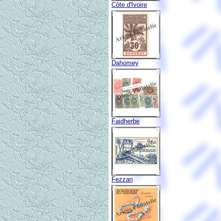
Côte d'Ivoire
Dahomey
Faidherbe
Fezzan