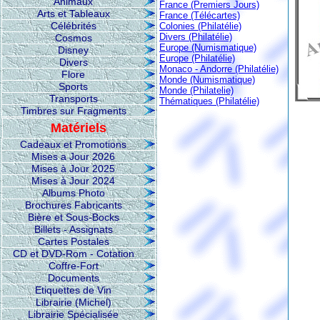
Animaux
France (Premiers Jours)
Arts et Tableaux
France (Télécartes)
Célébrités
Colonies (Philatélie)
Divers (Philatélie)
Cosmos
Europe (Numismatique)
Disney
Europe (Philatélie)
Divers
Monaco - Andorre (Philatélie)
Flore
Monde (Numismatique)
Sports
Monde (Philatelie)
Transports
Thématiques (Philatélie)
Timbres sur Fragments
Matériels
Cadeaux et Promotions
Mises a Jour 2026
Mises à Jour 2025
Mises à Jour 2024
Albums Photo
Brochures Fabricants
Bière et Sous-Bocks
Billets - Assignats
Cartes Postales
CD et DVD-Rom - Cotation
Coffre-Fort
Documents
Etiquettes de Vin
Librairie (Michel)
Librairie Spécialisée