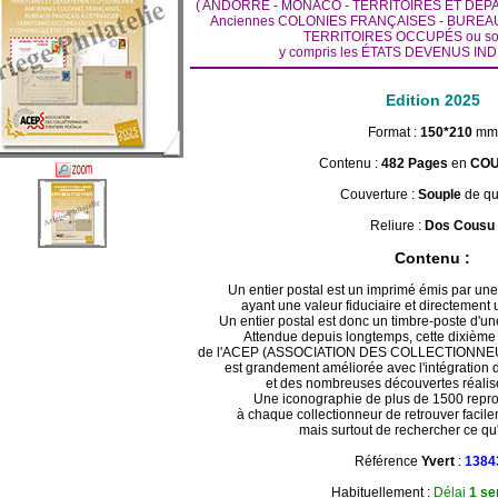
( ANDORRE - MONACO - TERRITOIRES ET DÉ
Anciennes COLONIES FRANÇAISES - BUREAUX
TERRITOIRES OCCUPÉS ou so
y compris les ÉTATS DEVENUS I
Edition 2025
Format :
150*210
mm
Contenu :
482 Pages
en
COU
Couverture :
Souple
de qu
Reliure :
Dos Cousu
Contenu :
Un entier postal est un imprimé émis par une
ayant une valeur fiduciaire et directement u
Un entier postal est donc un timbre-poste d'une
Attendue depuis longtemps, cette dixième 
de l'ACEP (ASSOCIATION DES COLLECTIONNE
est grandement améliorée avec l'intégration 
et des nombreuses découvertes réalis
Une iconographie de plus de 1500 repro
à chaque collectionneur de retrouver facile
mais surtout de rechercher ce qu'il
Référence
Yvert
:
1384
Habituellement :
Délai
1 se