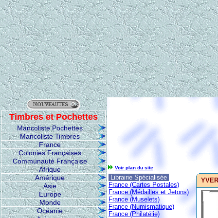
Timbres et Pochettes
Mancoliste Pochettes
Mancoliste Timbres
France
Colonies Françaises
Communauté Française
Voir plan du site
Afrique
Amérique
Librairie Spécialisée
YVERT
France (Cartes Postales)
Asie
France (Médailles et Jetons)
Europe
France (Muselets)
Monde
France (Numismatique)
Océanie
France (Philatélie)