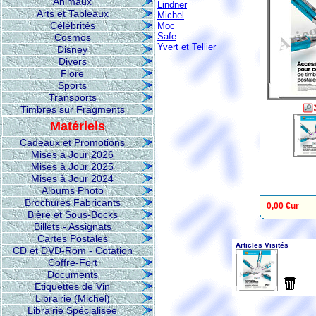
Animaux
Lindner
Arts et Tableaux
Michel
Célébrités
Moc
Safe
Cosmos
Yvert et Tellier
Disney
Divers
Flore
Sports
Transports
Timbres sur Fragments
Matériels
Cadeaux et Promotions
Mises a Jour 2026
Mises à Jour 2025
Mises à Jour 2024
Albums Photo
Brochures Fabricants
0,00 €ur
Bière et Sous-Bocks
Billets - Assignats
Cartes Postales
CD et DVD-Rom - Cotation
Coffre-Fort
Documents
Etiquettes de Vin
Librairie (Michel)
Librairie Spécialisée