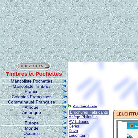
Timbres et Pochettes
Mancoliste Pochettes
Mancoliste Timbres
France
Colonies Françaises
Communauté Française
Voir plan du site
Afrique
Amérique
Brochures Fabricants
LEUCHTTURM
Ariège Philatélie
Asie
AV-Editions
Europe
Cérès
Monde
Davo
Océanie
Leuchtturm