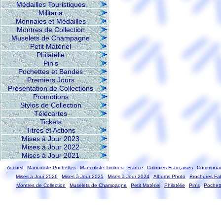
Médailles Touristiques
Militaria
Monnaies et Médailles
Montres de Collection
Muselets de Champagne
Petit Matériel
Philatélie
Pin's
Pochettes et Bandes
Premiers Jours
Présentation de Collections
Promotions
Stylos de Collection
Télécartes
Tickets
Titres et Actions
Mises à Jour 2023
Mises à Jour 2022
Mises à Jour 2021
Accueil
Mancoliste Pochettes
Mancoliste Timbres
France
Colonies Françaises
Communau
Mises a Jour 2026
Mises à Jour 2025
Mises à Jour 2024
Albums Photo
Brochures Fab
Montres de Collection
Muselets de Champagne
Petit Matériel
Philatélie
Pin's
Pochet