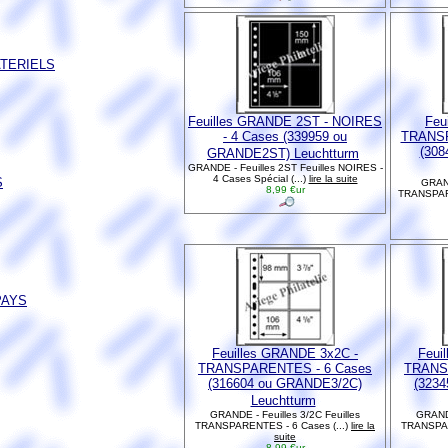
ATERIELS
Feuilles GRANDE 2ST - NOIRES
Feu
- 4 Cases (339959 ou
TRANSP
(30
GRANDE2ST) Leuchtturm
GRANDE - Feuilles 2ST Feuilles NOIRES -
4 Cases Spécial (...)
lire la suite
S
GRAND
8,99 €ur
TRANSPARE
PAYS
Feuilles GRANDE 3x2C -
Feui
TRANSPARENTES - 6 Cases
TRANS
(316604 ou GRANDE3/2C)
(323
Leuchtturm
GRANDE - Feuilles 3/2C Feuilles
GRANDE
TRANSPARENTES - 6 Cases (...)
lire la
TRANSPAR
suite
8,99 €ur