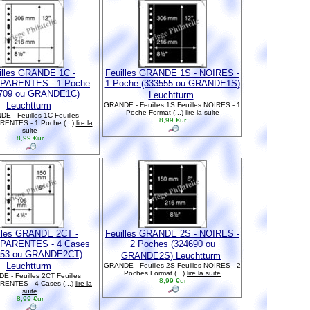
illes GRANDE 1C -
Feuilles GRANDE 1S - NOIRES -
PARENTES - 1 Poche
1 Poche (333555 ou GRANDE1S)
1709 ou GRANDE1C)
Leuchtturm
Leuchtturm
GRANDE - Feuilles 1S Feuilles NOIRES - 1
Poche Format (...)
lire la suite
E - Feuilles 1C Feuilles
8,99 €ur
ENTES - 1 Poche (...)
lire la
suite
8,99 €ur
lles GRANDE 2CT -
Feuilles GRANDE 2S - NOIRES -
PARENTES - 4 Cases
2 Poches (324690 ou
553 ou GRANDE2CT)
GRANDE2S) Leuchtturm
Leuchtturm
GRANDE - Feuilles 2S Feuilles NOIRES - 2
Poches Format (...)
lire la suite
 - Feuilles 2CT Feuilles
8,99 €ur
ENTES - 4 Cases (...)
lire la
suite
8,99 €ur