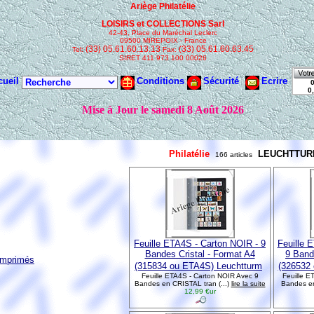
Philatélie
LEUCHTTUR
166 articles
Feuille ETA4S - Carton NOIR - 9
Feuille 
Bandes Cristal - Format A4
9 Band
imprimés
(315834 ou ETA4S) Leuchtturm
(326532
Feuille ETA4S - Carton NOIR Avec 9
Feuille 
Bandes en CRISTAL tran (...)
lire la suite
Bandes en
12,99 €ur