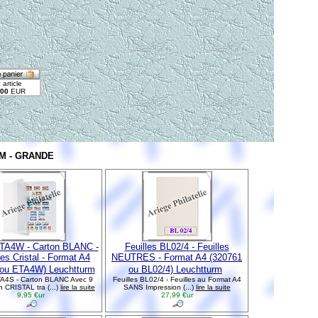
M - GRANDE
ETA4W - Carton BLANC -
Feuilles BL02/4 - Feuilles
es Cristal - Format A4
NEUTRES - Format A4 (320761
 ou ETA4W) Leuchtturm
ou BL02/4) Leuchtturm
ETA4S - Carton BLANC Avec 9
Feuilles BL02/4 - Feuilles au Format A4
 CRISTAL tra (...)
lire la suite
SANS Impression (...)
lire la suite
9,95 €ur
27,99 €ur