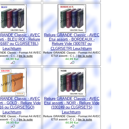
GRANDE Classic - AVEC
Reliure GRANDE Classic - AVEC
rti - BLEU ROI - Reliure
Etui assorti - BORDEAUX -
301687 ou CLGRSETBL)
Reliure Vide (300787 ou
Leuchtturm
CLGRSETR) Leuchtturm
NDE Classic - Format A4 AVEC
Reliure GRANDE Classic - Format A4 AVEC
ssorti - C (...)
lire la suite
ETUI assorti - C (...)
lire la suite
44,99 €ur
44,99 €ur
GRANDE Classic - AVEC
Reliure GRANDE Classic - AVEC
rti - GOLD - Reliure Vide
Etui assorti - NOIR - Reliure Vide
116 ou CLGRSETGO)
(330249 ou CLGRSETS)
Leuchtturm
Leuchtturm
NDE Classic - Format A4 AVEC
Reliure GRANDE Classic - Format A4 AVEC
ssorti - C (...)
lire la suite
ETUI assorti - C (...)
lire la suite
39,95 €ur
44,99 €ur