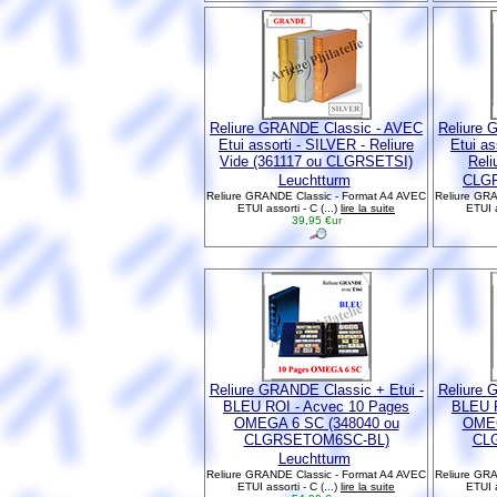
Reliure GRANDE Classic - AVEC
Reliure 
Etui assorti - SILVER - Reliure
Etui a
Vide (361117 ou CLGRSETSI)
Reli
Leuchtturm
CLGR
Reliure GRANDE Classic - Format A4 AVEC
Reliure GRA
ETUI assorti - C (...)
lire la suite
ETUI a
39,95 €ur
Reliure GRANDE Classic + Etui -
Reliure 
BLEU ROI - Acvec 10 Pages
BLEU R
OMEGA 6 SC (348040 ou
OMEG
CLGRSETOM6SC-BL)
CL
Leuchtturm
Reliure GRANDE Classic - Format A4 AVEC
Reliure GRA
ETUI assorti - C (...)
lire la suite
ETUI a