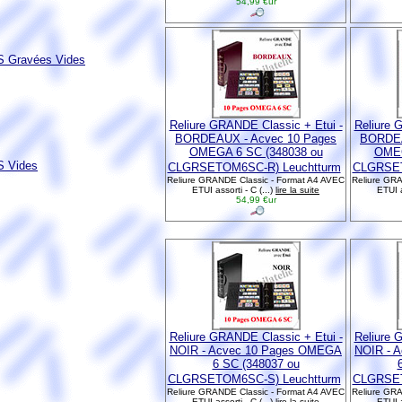
54,99 €ur
 Gravées Vides
Reliure GRANDE Classic + Etui -
Reliure 
BORDEAUX - Acvec 10 Pages
BORDEA
OMEGA 6 SC (348038 ou
OMEG
 Vides
CLGRSETOM6SC-R) Leuchtturm
CLGRSET
Reliure GRANDE Classic - Format A4 AVEC
Reliure GRA
ETUI assorti - C (...)
lire la suite
ETUI a
54,99 €ur
Reliure GRANDE Classic + Etui -
Reliure 
NOIR - Acvec 10 Pages OMEGA
NOIR - 
6 SC (348037 ou
CLGRSETOM6SC-S) Leuchtturm
CLGRSET
Reliure GRANDE Classic - Format A4 AVEC
Reliure GRA
ETUI assorti - C (...)
lire la suite
ETUI a