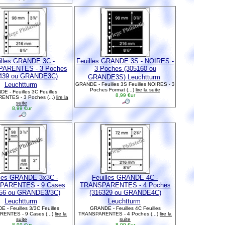
illes GRANDE 3C -
Feuilles GRANDE 3S - NOIRES -
ARENTES - 3 Poches
3 Poches (305160 ou
8439 ou GRANDE3C)
GRANDE3S) Leuchtturm
Leuchtturm
GRANDE - Feuilles 3S Feuilles NOIRES - 3
Poches Format (...)
lire la suite
E - Feuilles 3C Feuilles
8,99 €ur
NTES - 3 Poches (...)
lire la
suite
8,99 €ur
lles GRANDE 3x3C -
Feuilles GRANDE 4C -
PARENTES - 9 Cases
TRANSPARENTES - 4 Poches
456 ou GRANDE3/3C)
(316329 ou GRANDE4C)
Leuchtturm
Leuchtturm
 - Feuilles 3/3C Feuilles
GRANDE - Feuilles 4C Feuilles
ENTES - 9 Cases (...)
lire la
TRANSPARENTES - 4 Poches (...)
lire la
suite
suite
8,99 €ur
8,99 €ur