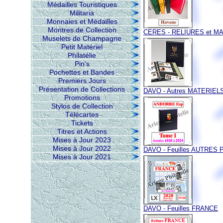
Médailles Touristiques
Militaria
Monnaies et Médailles
Montres de Collection
CERES - RELIURES et M
Muselets de Champagne
Petit Matériel
Philatélie
Pin's
Pochettes et Bandes
Premiers Jours
Présentation de Collections
DAVO - Autres MATERIEL
Promotions
Stylos de Collection
Télécartes
Tickets
Titres et Actions
Mises à Jour 2023
Mises à Jour 2022
DAVO - Feuilles AUTRES 
Mises à Jour 2021
DAVO - Feuilles FRANCE