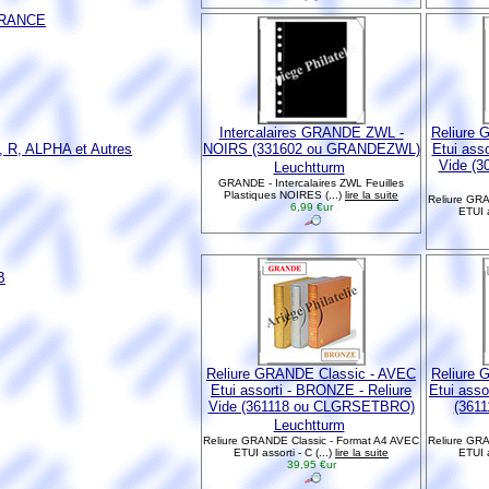
FRANCE
Intercalaires GRANDE ZWL -
Reliure 
 R, ALPHA et Autres
NOIRS (331602 ou GRANDEZWL)
Etui asso
Vide (
Leuchtturm
GRANDE - Intercalaires ZWL Feuilles
Plastiques NOIRES (...)
lire la suite
Reliure GRA
6,99 €ur
ETUI a
B
Reliure GRANDE Classic - AVEC
Reliure 
Etui assorti - BRONZE - Reliure
Etui asso
Vide (361118 ou CLGRSETBRO)
(361
Leuchtturm
Reliure GRANDE Classic - Format A4 AVEC
Reliure GRA
ETUI assorti - C (...)
lire la suite
ETUI a
39,95 €ur