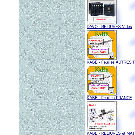
DAVO - RELIURES Vides
KABE - Feuilles AUTRES 
KABE - Feuilles FRANCE
KABE - RELIURES et MA