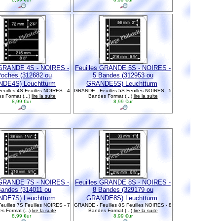
 GRANDE 4S - NOIRES -
Feuilles GRANDE 5S - NOIRES -
Poches (312682 ou
5 Bandes (312953 ou
DE4S) Leuchtturm
GRANDE5S) Leuchtturm
uilles 4S Feuilles NOIRES - 4
GRANDE - Feuilles 5S Feuilles NOIRES - 5
s Format (...)
lire la suite
Bandes Format (...)
lire la suite
8,99 €ur
8,99 €ur
 GRANDE 7S - NOIRES -
Feuilles GRANDE 8S - NOIRES -
Bandes (314011 ou
8 Bandes (329179 ou
DE7S) Leuchtturm
GRANDE8S) Leuchtturm
uilles 7S Feuilles NOIRES - 7
GRANDE - Feuilles 8S Feuilles NOIRES - 8
s Format (...)
lire la suite
Bandes Format (...)
lire la suite
8,99 €ur
8,99 €ur