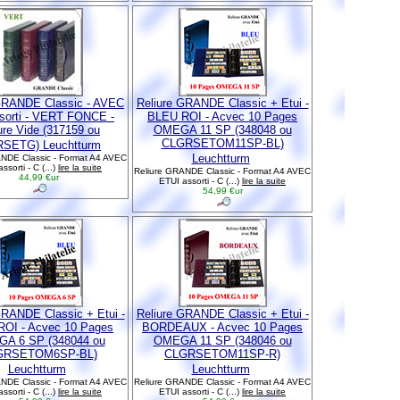
GRANDE Classic - AVEC
Reliure GRANDE Classic + Etui -
ssorti - VERT FONCE -
BLEU ROI - Acvec 10 Pages
ure Vide (317159 ou
OMEGA 11 SP (348048 ou
CLGRSETOM11SP-BL)
SETG) Leuchtturm
Leuchtturm
NDE Classic - Format A4 AVEC
ssorti - C (...)
lire la suite
Reliure GRANDE Classic - Format A4 AVEC
44,99 €ur
ETUI assorti - C (...)
lire la suite
54,99 €ur
GRANDE Classic + Etui -
Reliure GRANDE Classic + Etui -
OI - Acvec 10 Pages
BORDEAUX - Acvec 10 Pages
A 6 SP (348044 ou
OMEGA 11 SP (348046 ou
GRSETOM6SP-BL)
CLGRSETOM11SP-R)
Leuchtturm
Leuchtturm
NDE Classic - Format A4 AVEC
Reliure GRANDE Classic - Format A4 AVEC
ssorti - C (...)
lire la suite
ETUI assorti - C (...)
lire la suite