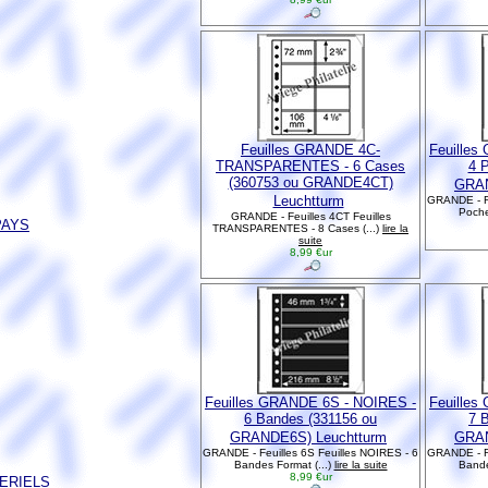
Feuilles GRANDE 4C-
Feuilles
TRANSPARENTES - 6 Cases
4 
(360753 ou GRANDE4CT)
GRAN
Leuchtturm
GRANDE - Fe
Poche
GRANDE - Feuilles 4CT Feuilles
PAYS
TRANSPARENTES - 8 Cases (...)
lire la
suite
8,99 €ur
Feuilles GRANDE 6S - NOIRES -
Feuilles
6 Bandes (331156 ou
7 
GRANDE6S) Leuchtturm
GRAN
GRANDE - Feuilles 6S Feuilles NOIRES - 6
GRANDE - Fe
Bandes Format (...)
lire la suite
Bande
8,99 €ur
TERIELS