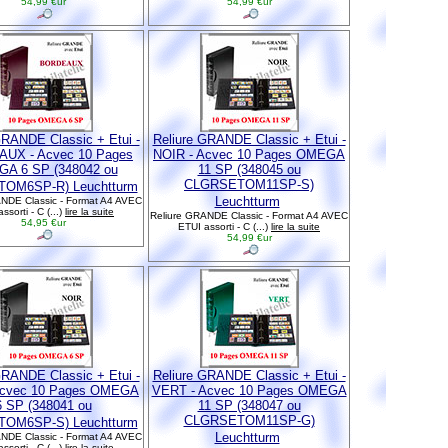
54,99 €ur
54,99 €ur
GRANDE Classic + Etui -
Reliure GRANDE Classic + Etui -
UX - Acvec 10 Pages
NOIR - Acvec 10 Pages OMEGA
A 6 SP (348042 ou
11 SP (348045 ou
CLGRSETOM11SP-S)
OM6SP-R) Leuchtturm
Leuchtturm
NDE Classic - Format A4 AVEC
ssorti - C (...)
lire la suite
Reliure GRANDE Classic - Format A4 AVEC
54,95 €ur
ETUI assorti - C (...)
lire la suite
54,99 €ur
GRANDE Classic + Etui -
Reliure GRANDE Classic + Etui -
Acvec 10 Pages OMEGA
VERT - Acvec 10 Pages OMEGA
6 SP (348041 ou
11 SP (348047 ou
CLGRSETOM11SP-G)
OM6SP-S) Leuchtturm
Leuchtturm
NDE Classic - Format A4 AVEC
ssorti - C (...)
lire la suite