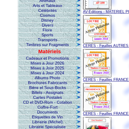
Animaux
Arts et Tableaux
Célébrités
AV-Editions - MATERIEL Phi
Cosmos
Disney
Divers
Flore
Sports
Transports
Timbres sur Fragments
CERES - Feuilles AUTRE
Matériels
Cadeaux et Promotions
Mises a Jour 2026
Mises à Jour 2025
Mises à Jour 2024
Albums Photo
CERES - Feuilles FRANC
Brochures Fabricants
Bière et Sous-Bocks
Billets - Assignats
Cartes Postales
CD et DVD-Rom - Cotation
Coffre-Fort
Documents
CERES - Feuilles FRANC
Etiquettes de Vin
Librairie (Michel)
Librairie Spécialisée