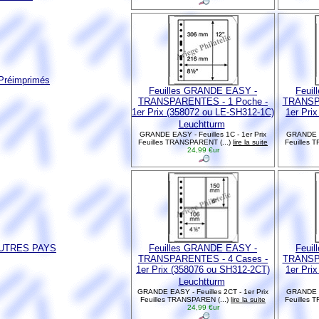
réimprimés
Feuilles GRANDE EASY -
Feui
TRANSPARENTES - 1 Poche -
TRANSPA
1er Prix (358072 ou LE-SH312-1C)
1er Pri
Leuchtturm
GRANDE EASY - Feuilles 1C - 1er Prix
GRANDE EA
Feuilles TRANSPARENT (...)
lire la suite
Feuilles 
24,99 €ur
AUTRES PAYS
Feuilles GRANDE EASY -
Feui
TRANSPARENTES - 4 Cases -
TRANSPA
1er Prix (358076 ou SH312-2CT)
1er Pri
Leuchtturm
GRANDE EASY - Feuilles 2CT - 1er Prix
GRANDE EA
Feuilles TRANSPAREN (...)
lire la suite
Feuilles 
24,99 €ur