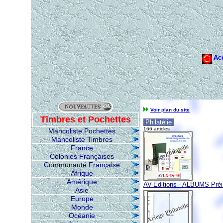
Voir plan du site
Timbres et Pochettes
Philatélie
166 articles
Mancoliste Pochettes
Mancoliste Timbres
France
Colonies Françaises
Communauté Française
Afrique
Amérique
AV-Editions - ALBUMS Pré
Asie
Europe
Monde
Océanie