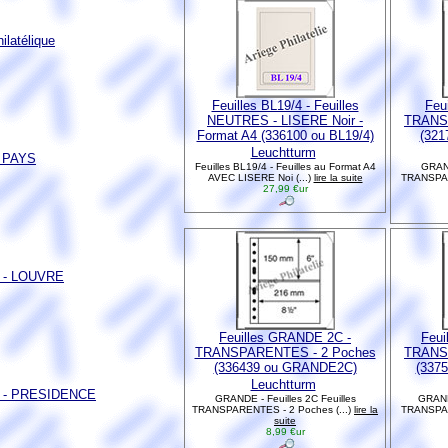
latélique
Feuilles BL19/4 - Feuilles
Feu
NEUTRES - LISERE Noir -
TRANS
Format A4 (336100 ou BL19/4)
(32
Leuchtturm
S PAYS
Feuilles BL19/4 - Feuilles au Format A4
GRAND
AVEC LISERE Noi (...)
lire la suite
TRANSPAR
27,99 €ur
E - LOUVRE
Feuilles GRANDE 2C -
Feui
TRANSPARENTES - 2 Poches
TRANS
(336439 ou GRANDE2C)
(337
Leuchtturm
E - PRESIDENCE
GRANDE - Feuilles 2C Feuilles
GRANDE
TRANSPARENTES - 2 Poches (...)
lire la
TRANSPAR
suite
8,99 €ur