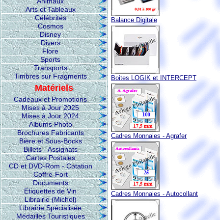
Animaux
Arts et Tableaux
Célébrités
Balance Digitale
Cosmos
Disney
Divers
Flore
Sports
Transports
Timbres sur Fragments
Boites LOGIK et INTERCEPT
Matériels
Cadeaux et Promotions
Mises à Jour 2025
Mises à Jour 2024
Albums Photo
Brochures Fabricants
Cadres Monnaies - Agrafer
Bière et Sous-Bocks
Billets - Assignats
Cartes Postales
CD et DVD-Rom - Cotation
Coffre-Fort
Documents
Etiquettes de Vin
Cadres Monnaies - Autocollant
Librairie (Michel)
Librairie Spécialisée
Médailles Touristiques