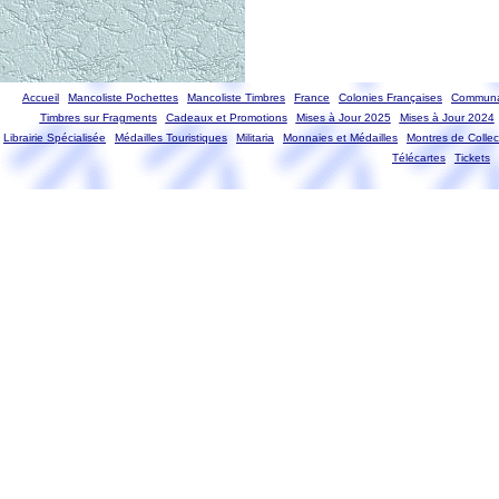
Accueil
Mancoliste Pochettes
Mancoliste Timbres
France
Colonies Françaises
Communa
Timbres sur Fragments
Cadeaux et Promotions
Mises à Jour 2025
Mises à Jour 2024
Librairie Spécialisée
Médailles Touristiques
Militaria
Monnaies et Médailles
Montres de Collec
Télécartes
Tickets