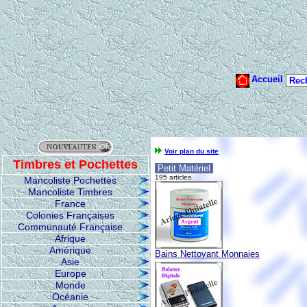
Voir plan du site
Timbres et Pochettes
Petit Matériel
195 articles
Mancoliste Pochettes
Mancoliste Timbres
France
Colonies Françaises
Communauté Française
Afrique
Amérique
Bains Nettoyant Monnaies
Asie
Europe
Monde
Océanie