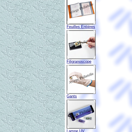
Feuilles Entières
Filigranoscope
Gants
Lampe UV