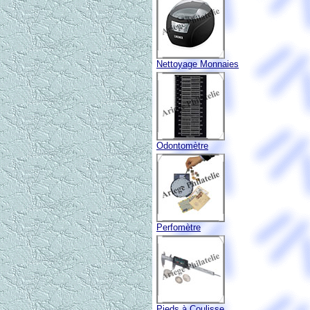
Nettoyage Monnaies
Odontomètre
Perfomètre
Pieds à Coulisse