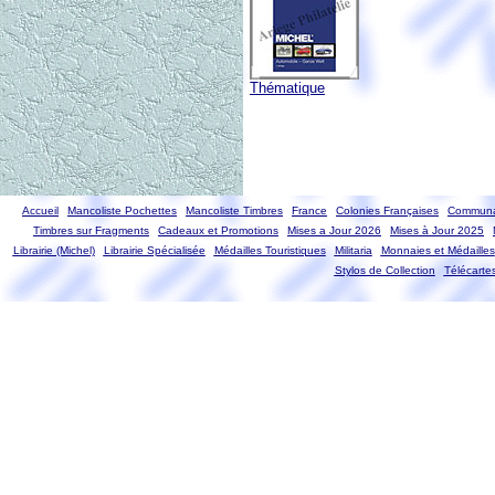
Thématique
Accueil
Mancoliste Pochettes
Mancoliste Timbres
France
Colonies Françaises
Communa
Timbres sur Fragments
Cadeaux et Promotions
Mises a Jour 2026
Mises à Jour 2025
Librairie (Michel)
Librairie Spécialisée
Médailles Touristiques
Militaria
Monnaies et Médailles
Stylos de Collection
Télécarte