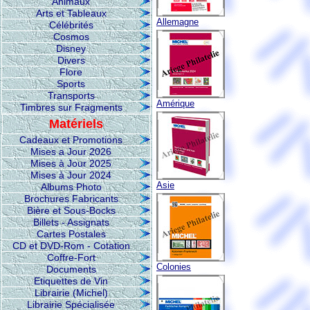
Animaux
Arts et Tableaux
Allemagne
Célébrités
Cosmos
Disney
Divers
Flore
Sports
Transports
Amérique
Timbres sur Fragments
Matériels
Cadeaux et Promotions
Mises a Jour 2026
Mises à Jour 2025
Mises à Jour 2024
Asie
Albums Photo
Brochures Fabricants
Bière et Sous-Bocks
Billets - Assignats
Cartes Postales
CD et DVD-Rom - Cotation
Coffre-Fort
Colonies
Documents
Etiquettes de Vin
Librairie (Michel)
Librairie Spécialisée