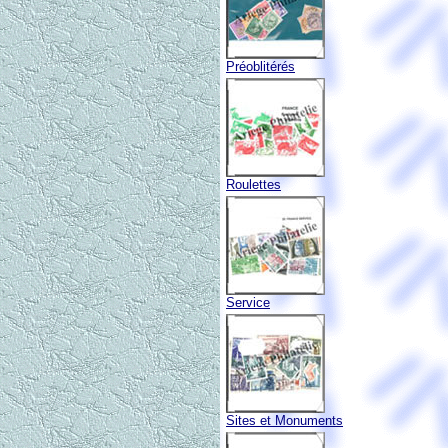
Préoblitérés
Roulettes
Service
Sites et Monuments