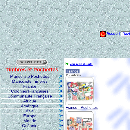
Voir plan du site
Timbres et Pochettes
France
112 articles
Mancoliste Pochettes
Mancoliste Timbres
France
Colonies Françaises
Communauté Française
Afrique
Amérique
France - Pochettes
Asie
Europe
Monde
Océanie