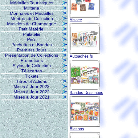
Médailles Touristiques
Militaria
Monnaies et Médailles
Montres de Collection
Alsace
Muselets de Champagne
Petit Matériel
Philatélie
Pin's
Pochettes et Bandes
Premiers Jours
Présentation de Collections
Autoadhésifs
Promotions
Stylos de Collection
Télécartes
Tickets
Titres et Actions
Mises à Jour 2023
Mises à Jour 2022
Bandes Dessinées
Mises à Jour 2021
Blasons