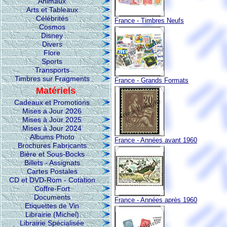
Animaux
Arts et Tableaux
Célébrités
France - Timbres Neufs
Cosmos
Disney
Divers
Flore
Sports
Transports
Timbres sur Fragments
France - Grands Formats
Matériels
Cadeaux et Promotions
Mises a Jour 2026
Mises à Jour 2025
Mises à Jour 2024
Albums Photo
France - Années avant 1960
Brochures Fabricants
Bière et Sous-Bocks
Billets - Assignats
Cartes Postales
CD et DVD-Rom - Cotation
Coffre-Fort
Documents
France - Années après 1960
Etiquettes de Vin
Librairie (Michel)
Librairie Spécialisée