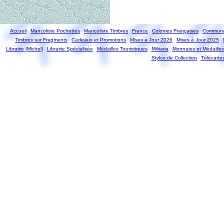
Accueil
Mancoliste Pochettes
Mancoliste Timbres
France
Colonies Françaises
Communa
Timbres sur Fragments
Cadeaux et Promotions
Mises a Jour 2026
Mises à Jour 2025
Librairie (Michel)
Librairie Spécialisée
Médailles Touristiques
Militaria
Monnaies et Médailles
Stylos de Collection
Télécarte