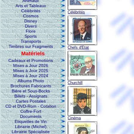
Animaux
Arts et Tableaux
Célébrités
Célébrités
Cosmos
Disney
Divers
Flore
Sports
Transports
Timbres sur Fragments
Chefs d'Etat
Matériels
Cadeaux et Promotions
Mises a Jour 2026
Mises à Jour 2025
Mises à Jour 2024
Albums Photo
Churchill
Brochures Fabricants
Bière et Sous-Bocks
Billets - Assignats
Cartes Postales
CD et DVD-Rom - Cotation
Coffre-Fort
Documents
Cinéma
Etiquettes de Vin
Librairie (Michel)
Librairie Spécialisée