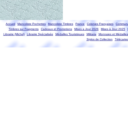
Accueil
Mancoliste Pochettes
Mancoliste Timbres
France
Colonies Françaises
Communa
Timbres sur Fragments
Cadeaux et Promotions
Mises a Jour 2026
Mises à Jour 2025
Librairie (Michel)
Librairie Spécialisée
Médailles Touristiques
Militaria
Monnaies et Médailles
Stylos de Collection
Télécarte