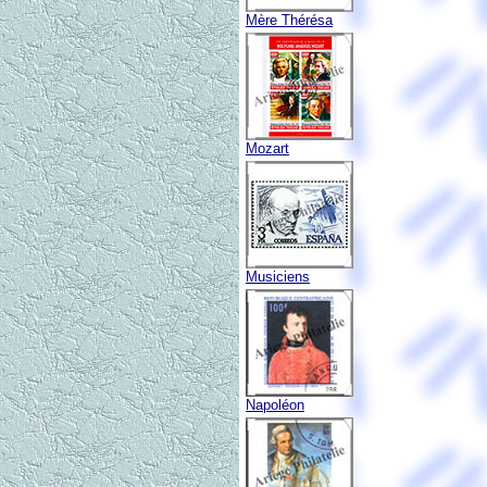
Mère Thérésa
Mozart
Musiciens
Napoléon