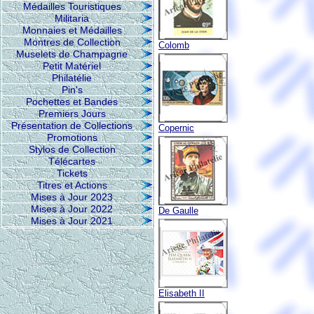
Médailles Touristiques
Militaria
Monnaies et Médailles
Montres de Collection
Colomb
Muselets de Champagne
Petit Matériel
Philatélie
Pin's
Pochettes et Bandes
Premiers Jours
Présentation de Collections
Copernic
Promotions
Stylos de Collection
Télécartes
Tickets
Titres et Actions
Mises à Jour 2023
Mises à Jour 2022
De Gaulle
Mises à Jour 2021
Elisabeth II