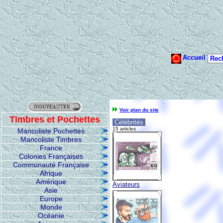
Voir plan du site
Timbres et Pochettes
Célébrités
15 articles
Mancoliste Pochettes
Mancoliste Timbres
France
Colonies Françaises
Communauté Française
Afrique
Amérique
Aviateurs
Asie
Europe
Monde
Océanie